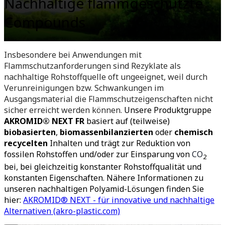
Nachhaltige flammgeschützte
Compounds
Insbesondere bei Anwendungen mit
Flammschutzanforderungen sind Rezyklate als
nachhaltige Rohstoffquelle oft ungeeignet, weil durch
Verunreinigungen bzw. Schwankungen im
Ausgangsmaterial die Flammschutzeigenschaften nicht
sicher erreicht werden können.
Unsere Produktgruppe
AKROMID® NEXT FR
basiert auf (teilweise)
biobasierten
,
biomassenbilanzierten
oder
chemisch
recycelten
Inhalten und trägt zur Reduktion von
fossilen Rohstoffen und/oder zur Einsparung von
CO
2
bei, bei gleichzeitig konstanter Rohstoffqualität und
konstanten Eigenschaften. Nähere Informationen zu
unseren nachhaltigen Polyamid-Lösungen finden Sie
hier:
AKROMID® NEXT - für innovative und nachhaltige
Alternativen (akro-plastic.com)