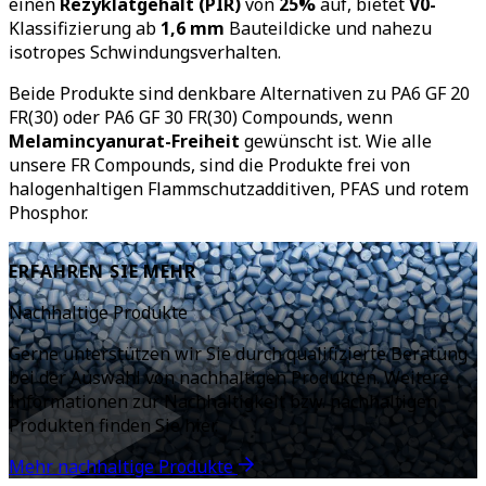
einen
Rezyklatgehalt (PIR)
von
25%
auf,
bietet
V0-
Klassifizierung ab
1,6 mm
Bauteildicke und nahezu
isotropes Schwindungsverhalten.
Beide Produkte sind denkbare Alternativen zu PA6 GF 20
FR(30) oder PA6 GF 30 FR(30) Compounds, wenn
Melamincyanurat-Freiheit
gewünscht ist. Wie alle
unsere FR Compounds, sind die Produkte frei von
halogenhaltigen Flammschutzadditiven, PFAS und rotem
Phosphor.
ERFAHREN SIE MEHR
Nachhaltige Produkte
Gerne unterstützen wir Sie durch qualifizierte Beratung
bei der Auswahl von nachhaltigen Produkten.
Weitere
Informationen zur Nachhaltigkeit bzw. nachhaltigen
Produkten finden Sie hier.
Mehr nachhaltige Produkte