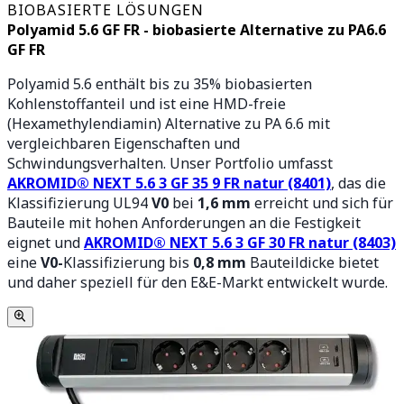
BIOBASIERTE LÖSUNGEN
Polyamid 5.6 GF FR - biobasierte Alternative zu PA6.6
GF FR
Polyamid 5.6 enthält bis zu 35% biobasierten
Kohlenstoffanteil und ist eine HMD-freie
(Hexamethylendiamin) Alternative zu PA 6.6 mit
vergleichbaren Eigenschaften und
Schwindungsverhalten. Unser Portfolio umfasst
AKROMID® NEXT 5.6 3 GF 35 9 FR natur (8401)
, das die
Klassifizierung UL94
V0
bei
1,6 mm
erreicht und sich für
Bauteile mit hohen Anforderungen an die Festigkeit
eignet und
AKROMID® NEXT 5.6 3 GF 30 FR natur (8403)
eine
V0-
Klassifizierung bis
0,8 mm
Bauteildicke bietet
und daher speziell für den E&E-Markt entwickelt wurde.