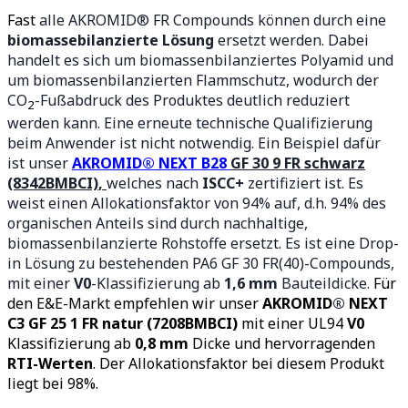
Fast
alle AKROMID® FR Compounds können durch eine
biomassebilanzierte Lösung
ersetzt werden. Dabei
handelt es sich um biomassenbilanziertes Polyamid und
um biomassenbilanzierten Flammschutz, wodurch der
CO
-Fußabdruck des Produktes deutlich reduziert
2
werden kann. Eine erneute technische Qualifizierung
beim Anwender ist nicht notwendig. Ein Beispiel dafür
ist unser
AKROMID® NEXT B28
GF 30 9 FR schwarz
(8342BMBCI)
,
welches nach
ISCC+
zertifiziert ist. Es
weist einen Allokationsfaktor von 94% auf, d.h. 94% des
organischen Anteils sind durch nachhaltige,
biomassenbilanzierte Rohstoffe ersetzt. Es ist eine Drop-
in Lösung zu bestehenden PA6 GF 30 FR(40)-Compounds,
mit einer
V0
-Klassifizierung ab
1,6 mm
Bauteildicke.
Für
den E&E-Markt empfehlen wir unser
AKROMID
®
NEXT
C3 GF 25 1 FR natur (7208BMBCI)
mit einer UL94
V0
Klassifizierung ab
0,8 mm
Dicke und hervorragenden
RTI-Werten
. Der Allokationsfaktor bei diesem Produkt
liegt bei 98%.