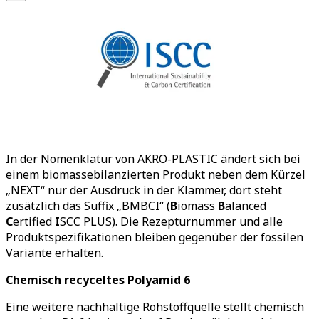
erneute technische Qualifizierung oder gar Umstellung
der Prozesse beim Anwender ist nicht notwendig.
Biomassebilanziertes PA 6 wird aus dem bio-zirkulären
Rohstoff Tallöl hergestellt, einem biobasierten
Nebenprodukt aus der Papierindustrie. Aufgrund der
Einbeziehung von biogenem Kohlenstoff in der LCA-
Bilanz ist der CO
-Fußabdruck des Polymers gegenüber
2
dem europäischen Durchschnittswert für PA 6 von 4,52
kg CO
äq/kg (Quelle: Plastics Europe, 2022) mehr als
2
halbiert.
In der Nomenklatur von AKRO-PLASTIC ändert sich bei
einem biomassebilanzierten Produkt neben dem Kürzel
„NEXT“ nur der Ausdruck in der Klammer, dort steht
zusätzlich das Suffix „BMBCI“ (
B
iomass
B
alanced
C
ertified
I
SCC PLUS). Die Rezepturnummer und alle
Produktspezifikationen bleiben gegenüber der fossilen
Variante erhalten.
Chemisch recyceltes Polyamid 6
Eine weitere nachhaltige Rohstoffquelle stellt chemisch