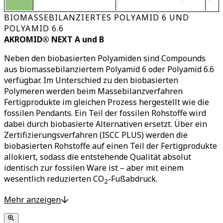
BIOMASSEBILANZIERTES POLYAMID 6 UND
POLYAMID 6.6
AKROMID® NEXT A und B
Neben den biobasierten Polyamiden sind Compounds
aus biomassebilanziertem Polyamid 6 oder Polyamid 6.6
verfügbar. Im Unterschied zu den biobasierten
Polymeren werden beim Massebilanzverfahren
Fertigprodukte im gleichen Prozess hergestellt wie die
fossilen Pendants. Ein Teil der fossilen Rohstoffe wird
dabei durch biobasierte Alternativen ersetzt. Über ein
Zertifizierungsverfahren (ISCC PLUS) werden die
biobasierten Rohstoffe auf einen Teil der Fertigprodukte
allokiert, sodass die entstehende Qualität absolut
identisch zur fossilen Ware ist – aber mit einem
wesentlich reduzierten CO
-Fußabdruck.
2
Biomassebilanziertes Polyamid 6 und Polyamid 6.6 kann
Mehr anzeigen
daher als Drop-In Lösung für die komplette Vielfalt der
bestehenden PA-Compounds eingesetzt werden – eine