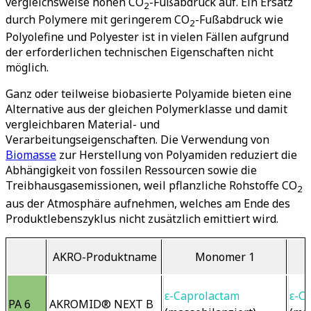
vergleichsweise hohen CO
-Fußabdruck auf. Ein Ersatz
2
durch Polymere mit geringerem CO
-Fußabdruck wie
2
Polyolefine und Polyester ist in vielen Fällen aufgrund
der erforderlichen technischen Eigenschaften nicht
möglich.
Ganz oder teilweise biobasierte Polyamide bieten eine
Alternative aus der gleichen Polymerklasse und damit
vergleichbaren Material- und
Verarbeitungseigenschaften. Die Verwendung von
Biomasse
zur Herstellung von Polyamiden reduziert die
Abhängigkeit von fossilen Ressourcen sowie die
Treibhausgasemissionen, weil pflanzliche Rohstoffe CO
2
aus der Atmosphäre aufnehmen, welches am Ende des
Produktlebenszyklus nicht zusätzlich emittiert wird.
AKRO-Produktname
Monomer 1
ε-Caprolactam
ε-C
PA 6
AKROMID® NEXT B