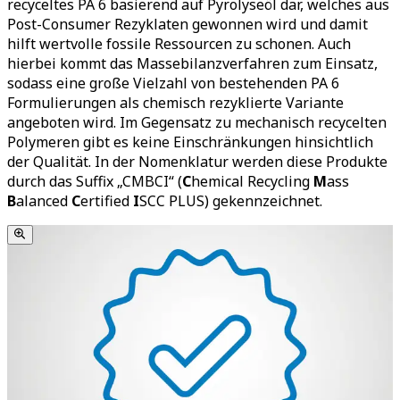
recyceltes PA 6 basierend auf Pyrolyseöl dar, welches aus
Post-Consumer Rezyklaten gewonnen wird und damit
hilft wertvolle fossile Ressourcen zu schonen. Auch
hierbei kommt das Massebilanzverfahren zum Einsatz,
sodass eine große Vielzahl von bestehenden PA 6
Formulierungen als chemisch rezyklierte Variante
angeboten wird. Im Gegensatz zu mechanisch recycelten
Polymeren gibt es keine Einschränkungen hinsichtlich
der Qualität. In der Nomenklatur werden diese Produkte
durch das Suffix „CMBCI“ (
C
hemical Recycling
M
ass
B
alanced
C
ertified
I
SCC PLUS) gekennzeichnet.