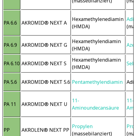
(massebilanziert)
(ma
Hexamethylenediamin 
Adi
PA 6.6
AKROMID® NEXT A
(HMDA)
(ma
Hexamethylendiamin 
PA 6.9
AKROMID® NEXT G
Aze
(HMDA)
Hexamethylendiamin 
PA 6.10
AKROMID® NEXT S
Seb
(HMDA)
PA 5.6
AKROMID® NEXT 5.6
Pentamethylendiamin
Adi
11-
11-
PA 11
AKROMID® NEXT U
Aminoundecansäure
Ami
Propylen
Pro
PP
AKROLEN® NEXT PP
(massebilanziert)
(ma