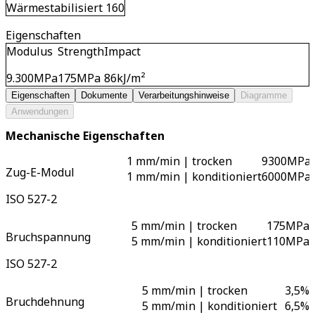
Wärmestabilisiert 160
Eigenschaften
Modulus
Strength
Impact
9.300
MPa
175
MPa
86
kJ/m²
Eigenschaften
Dokumente
Verarbeitungshinweise
Diagramme
Anwendungen
Mechanische Eigenschaften
1 mm/min | trocken
9300
MPa
Zug-E-Modul
1 mm/min | konditioniert
6000
MPa
ISO 527-2
5 mm/min | trocken
175
MPa
Bruchspannung
5 mm/min | konditioniert
110
MPa
ISO 527-2
5 mm/min | trocken
3,5
%
Bruchdehnung
5 mm/min | konditioniert
6,5
%