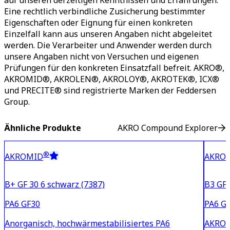
auf unseren derzeitigen Kenntnissen und Erfahrungen.
Eine rechtlich verbindliche Zusicherung bestimmter
Eigenschaften oder Eignung für einen konkreten
Einzelfall kann aus unseren Angaben nicht abgeleitet
werden. Die Verarbeiter und Anwender werden durch
unsere Angaben nicht von Versuchen und eigenen
Prüfungen für den konkreten Einsatzfall befreit. AKRO®,
AKROMID®, AKROLEN®, AKROLOY®, AKROTEK®, ICX®
und PRECITE® sind registrierte Marken der Feddersen
Group.
Ähnliche Produkte
AKRO Compound Explorer
®
AKROMID
AKRO
B+ GF 30 6 schwarz (7387)
B3 GF 
PA6 GF30
PA6 G
Anorganisch, hochwärmestabilisiertes PA6
AKROMI