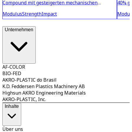
Compound mit gesteigerten mechanischen
40% gl
Eigenschaften im konditionierten Zustand zur
Steifi
Modulus
Strength
Impact
Modul
Substitution von PA66 Compounds. Für elektrische
laserm
Isolierbauteile sind AKROMID®Werkstoffe mit
ECO Pr
elektrisch-neutralem Typ 1 Stabi
Post-i
Unternehmen
AF-COLOR
BIO-FED
AKRO-PLASTIC do Brasil
K.D. Feddersen Plastics Machinery AB
Highsun AKRO Engineering Materials
AKRO-PLASTIC, Inc.
Inhalte
Über uns