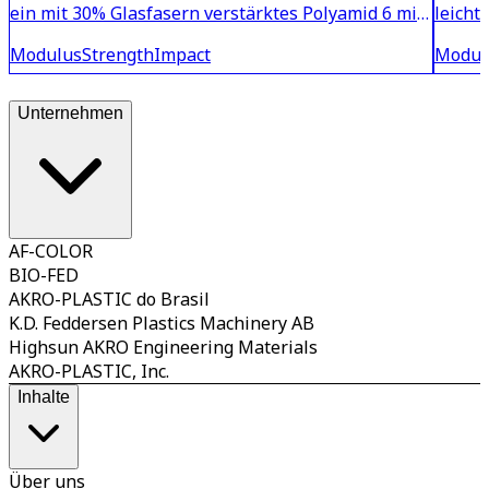
ein mit 30% Glasfasern verstärktes Polyamid 6 mit
leicht
hoher Steifigkeit und Festigkeit. Das Material
glasfa
Modulus
Strength
Impact
Modul
zeichnet sich durch eine reduzierte
Steifi
Feuchteaufnahme im Gegensatz zu herkömmlichen
der ne
PA 6 GF 30 aus, wodurch s
rotem 
Unternehmen
AF-COLOR
BIO-FED
AKRO-PLASTIC do Brasil
K.D. Feddersen Plastics Machinery AB
Highsun AKRO Engineering Materials
AKRO-PLASTIC, Inc.
Inhalte
Über uns