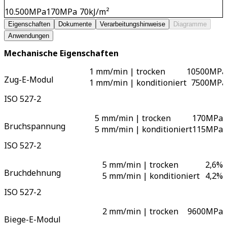
10.500
MPa
170
MPa
70
kJ/m²
Eigenschaften
Dokumente
Verarbeitungshinweise
Diagramme
Anwendungen
Mechanische Eigenschaften
1 mm/min | trocken
10500
MPa
Zug-E-Modul
1 mm/min | konditioniert
7500
MPa
ISO 527-2
5 mm/min | trocken
170
MPa
Bruchspannung
5 mm/min | konditioniert
115
MPa
ISO 527-2
5 mm/min | trocken
2,6
%
Bruchdehnung
5 mm/min | konditioniert
4,2
%
ISO 527-2
2 mm/min | trocken
9600
MPa
Biege-E-Modul