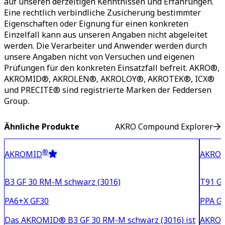
auf unseren derzeitigen Kenntnissen und Erfahrungen.
Eine rechtlich verbindliche Zusicherung bestimmter
Eigenschaften oder Eignung für einen konkreten
Einzelfall kann aus unseren Angaben nicht abgeleitet
werden. Die Verarbeiter und Anwender werden durch
unsere Angaben nicht von Versuchen und eigenen
Prüfungen für den konkreten Einsatzfall befreit. AKRO®,
AKROMID®, AKROLEN®, AKROLOY®, AKROTEK®, ICX®
und PRECITE® sind registrierte Marken der Feddersen
Group.
Ähnliche Produkte
AKRO Compound Explorer
®
AKROMID
AKRO
B3 GF 30 RM-M schwarz (3016)
T91 GF
PA6+X GF30
PPA GF
Das AKROMID® B3 GF 30 RM-M schwarz (3016) ist
AKROMI