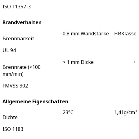
ISO 11357-3
Brandverhalten
0,8 mm Wandstärke
HB
Klasse
Brennbarkeit
UL 94
> 1 mm Dicke
+
Brennrate (<100
mm/min)
FMVSS 302
Allgemeine Eigenschaften
23°C
1,41
g/cm³
Dichte
ISO 1183