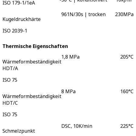
ISO 179-1/1eA
961N/30s | trocken
230
MPa
Kugeldruckhärte
ISO 2039-1
Thermische Eigenschaften
1,8 MPa
205
°C
Wärmeformbeständigkeit
HDT/A
ISO 75
8 MPa
160
°C
Wärmeformbeständigkeit
HDT/C
ISO 75
DSC, 10K/min
225
°C
Schmelzpunkt