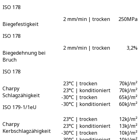
ISO 178
2 mm/min | trocken
250
MPa
Biegefestigkeit
ISO 178
2 mm/min | trocken
3,2
%
Biegedehnung bei
Bruch
ISO 178
23°C | trocken
70
kJ/m²
Charpy
23°C | konditioniert
70
kJ/m²
Schlagzähigkeit
-
30°C | trocken
65
kJ/m²
-
30°C | konditioniert
60
kJ/m²
ISO 179-1/1eU
23°C | trocken
12
kJ/m²
Charpy
23°C | konditioniert
13
kJ/m²
Kerbschlagzähigkeit
-
30°C | trocken
10
kJ/m²
-
30°C | konditioniert
10
kJ/m²