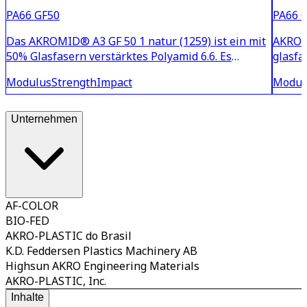
PA66 GF50
PA66 
Das AKROMID® A3 GF 50 1 natur (1259) ist ein mit
AKROMI
50% Glasfasern verstärktes Polyamid 6.6. Es
glasfa
zeichnet durch eine sehr hohe Steifigkeit und
Polyam
Modulus
Strength
Impact
Modul
Festigkeit aus. Darüber hinaus ist das Material
und he
wärmestabilisiert und somit bestens für
technische Bauteile im
Unternehmen
AF-COLOR
BIO-FED
AKRO-PLASTIC do Brasil
K.D. Feddersen Plastics Machinery AB
Highsun AKRO Engineering Materials
AKRO-PLASTIC, Inc.
Inhalte