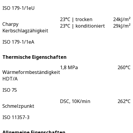
ISO 179-1/1eU
23°C | trocken
24
kJ/m²
Charpy
23°C | konditioniert
29
kJ/m²
Kerbschlagzähigkeit
ISO 179-1/1eA
Thermische Eigenschaften
1,8 MPa
260
°C
Wärmeformbeständigkeit
HDT/A
ISO 75
DSC, 10K/min
262
°C
Schmelzpunkt
ISO 11357-3
Allgemeine Eigenschaften