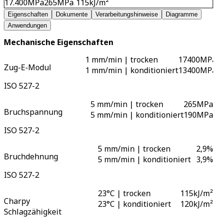
17.400
MPa
265
MPa
115
kJ/m²
Eigenschaften
Dokumente
Verarbeitungshinweise
Diagramme
Anwendungen
Mechanische Eigenschaften
1 mm/min | trocken
17400
MPa
Zug-E-Modul
1 mm/min | konditioniert
13400
MPa
ISO 527-2
5 mm/min | trocken
265
MPa
Bruchspannung
5 mm/min | konditioniert
190
MPa
ISO 527-2
5 mm/min | trocken
2,9
%
Bruchdehnung
5 mm/min | konditioniert
3,9
%
ISO 527-2
23°C | trocken
115
kJ/m²
Charpy
23°C | konditioniert
120
kJ/m²
Schlagzähigkeit