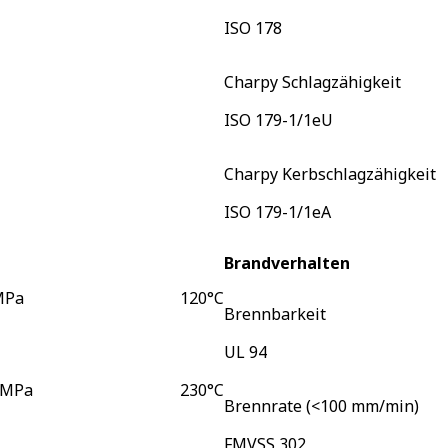
ISO 178
Charpy Schlagzähigkeit
ISO 179-1/1eU
Charpy Kerbschlagzähigkeit
ISO 179-1/1eA
Brandverhalten
MPa
120
°C
Brennbarkeit
UL 94
 MPa
230
°C
Brennrate (<100 mm/min)
FMVSS 302