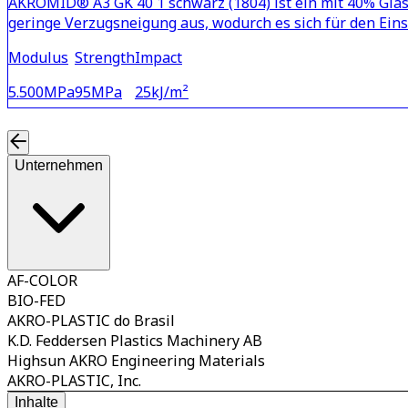
AKROMID® A3 GK 40 1 schwarz (1804) ist ein mit 40% Glask
geringe Verzugsneigung aus, wodurch es sich für den Eins
Modulus
Strength
Impact
5.500
MPa
95
MPa
25
kJ/m²
Unternehmen
AF-COLOR
BIO-FED
AKRO-PLASTIC do Brasil
K.D. Feddersen Plastics Machinery AB
Highsun AKRO Engineering Materials
AKRO-PLASTIC, Inc.
Inhalte