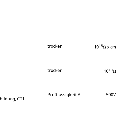
trocken
15
10
Ω x cm
trocken
13
10
Ω
Prüfflüssigkeit A
500
V
bildung, CTI