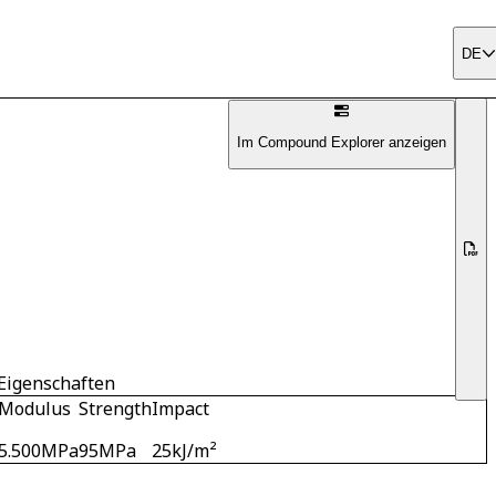
DE
Im Compound Explorer anzeigen
Eigenschaften
Modulus
Strength
Impact
5.500
MPa
95
MPa
25
kJ/m²