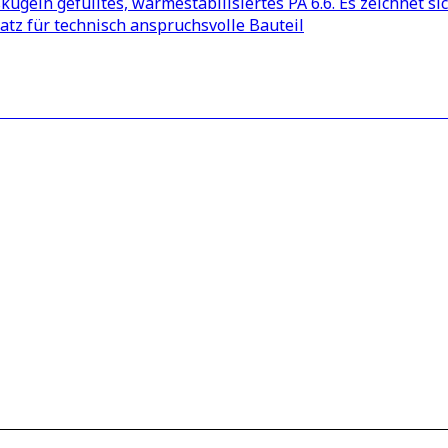
ugeln gefülltes, wärmestabilisiertes PA 6.6. Es zeichnet s
atz für technisch anspruchsvolle Bauteil