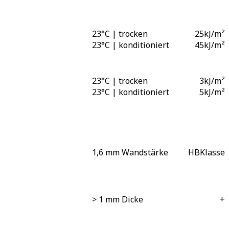
23°C | trocken
25
kJ/m²
23°C | konditioniert
45
kJ/m²
23°C | trocken
3
kJ/m²
23°C | konditioniert
5
kJ/m²
1,6 mm Wandstärke
HB
Klasse
> 1 mm Dicke
+