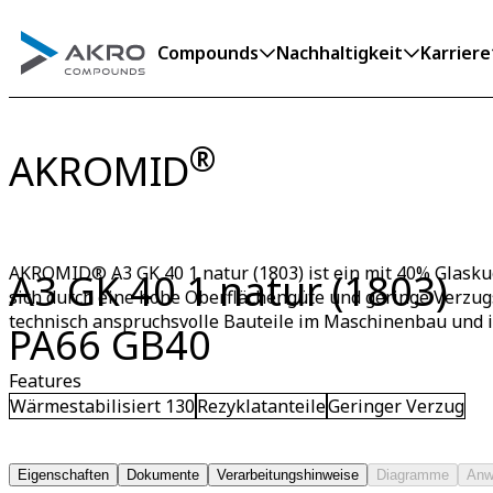
Compounds
Nachhaltigkeit
Karriere
®
AKROMID
AKROMID® A3 GK 40 1 natur (1803) ist ein mit 40% Glaskuge
A3 GK 40 1 natur (1803)
sich durch eine hohe Oberflächengüte und geringe Verzugs
technisch anspruchsvolle Bauteile im Maschinenbau und in
PA66 GB40
Features
Wärmestabilisiert 130
Rezyklatanteile
Geringer Verzug
Eigenschaften
Dokumente
Verarbeitungshinweise
Diagramme
Anw