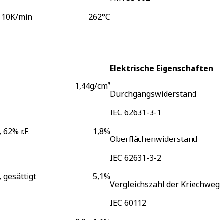
 10K/min
262
°C
Elektrische Eigenschaften
1,44
g/cm³
Durchgangswiderstand
IEC 62631-3-1
 62% r.F.
1,8
%
Oberflächenwiderstand
IEC 62631-3-2
, gesättigt
5,1
%
Vergleichszahl der Kriechweg
IEC 60112