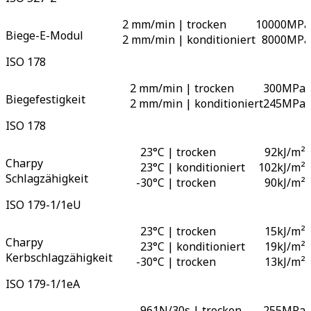
2 mm/min | trocken
10000
MPa
Biege-E-Modul
2 mm/min | konditioniert
8000
MPa
ISO 178
2 mm/min | trocken
300
MPa
Biegefestigkeit
2 mm/min | konditioniert
245
MPa
ISO 178
23°C | trocken
92
kJ/m²
Charpy
23°C | konditioniert
102
kJ/m²
Schlagzähigkeit
-
30°C | trocken
90
kJ/m²
ISO 179-1/1eU
23°C | trocken
15
kJ/m²
Charpy
23°C | konditioniert
19
kJ/m²
Kerbschlagzähigkeit
-
30°C | trocken
13
kJ/m²
ISO 179-1/1eA
961N/30s | trocken
255
MPa