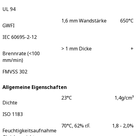
UL 94
1,6 mm Wandstärke
650
°C
GWFI
IEC 60695-2-12
> 1 mm Dicke
+
Brennrate (<100
mm/min)
FMVSS 302
Allgemeine Eigenschaften
23°C
1,4
g/cm³
Dichte
ISO 1183
70°C, 62% r.F.
1,8 - 2,0
%
Feuchtigkeitsaufnahme