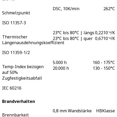
DSC, 10K/min
262
°C
Schmelzpunkt
ISO 11357-3
23°C bis 80°C | längs
0,22
10⁻⁴/K
Thermischer
23°C bis 80°C | quer
0,67
10⁻⁴/K
Längenausdehnungskoeffizient
ISO 11359-1/2
5.000 h
160 - 175
°C
Temp-Index bezogen
20.000 h
130 - 150
°C
auf 50%
Zugfestigkeitsabfall
IEC 60216
Brandverhalten
0,8 mm Wandstärke
HB
Klasse
Brennbarkeit