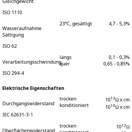
Gleichgewicht
ISO 1110
23°C, gesättigt
4,7 - 5,3
%
Wasseraufnahme
Sättigung
ISO 62
längs
0,1 - 0,3
%
Verarbeitungsschwindung
quer
0,65 - 0,85
%
ISO 294-4
Elektrische Eigenschaften
trocken
13
10
Ω x cm
Durchgangswiderstand
konditioniert
10
10
Ω x cm
IEC 62631-3-1
trocken
12
10
Ω
Oberflächenwiderstand