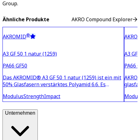
Group.
Ähnliche Produkte
AKRO Compound Explorer
®
AKROMID
AKRO
A3 GF 50 1 natur (1259)
A3 GF 
PA66 GF50
PA66 
Das AKROMID® A3 GF 50 1 natur (1259) ist ein mit
AKROMI
50% Glasfasern verstärktes Polyamid 6.6. Es
glasfa
zeichnet durch eine sehr hohe Steifigkeit und
Polyam
Modulus
Strength
Impact
Modul
Festigkeit aus. Darüber hinaus ist das Material
und he
wärmestabilisiert und somit bestens für
technische Bauteile im
Unternehmen