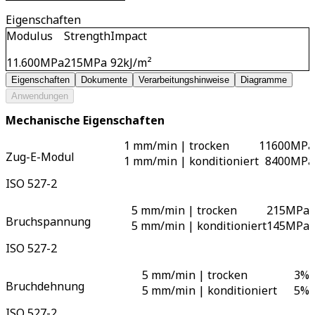
Eigenschaften
Modulus
Strength
Impact
11.600
MPa
215
MPa
92
kJ/m²
Eigenschaften
Dokumente
Verarbeitungshinweise
Diagramme
Anwendungen
Mechanische Eigenschaften
1 mm/min | trocken
11600
MPa
Zug-E-Modul
1 mm/min | konditioniert
8400
MPa
ISO 527-2
5 mm/min | trocken
215
MPa
Bruchspannung
5 mm/min | konditioniert
145
MPa
ISO 527-2
5 mm/min | trocken
3
%
Bruchdehnung
5 mm/min | konditioniert
5
%
ISO 527-2