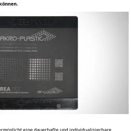
önnen. ​
ermöglicht eine dauerhafte und individualisierbare