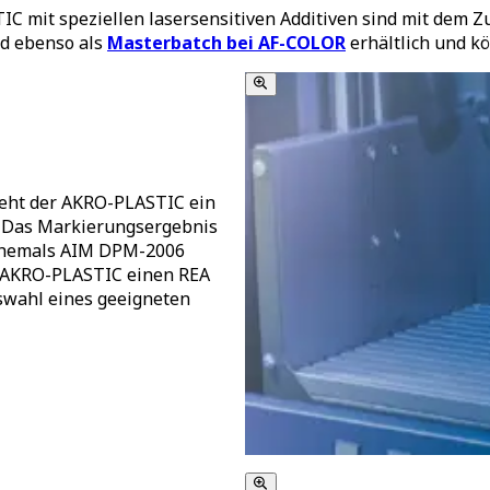
C mit speziellen lasersensitiven Additiven sind mit dem Z
nd ebenso als
Masterbatch bei AF-COLOR
erhältlich und k
teht der AKRO-PLASTIC ein
. Das Markierungsergebnis
(ehemals AIM DPM-2006
et AKRO-PLASTIC einen REA
uswahl eines geeigneten