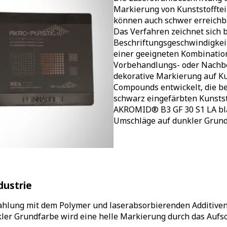
Markierung von Kunststofftei
können auch schwer erreichb
Das Verfahren zeichnet sich b
Beschriftungsgeschwindigkeit
einer geeigneten Kombination
Vorbehandlungs- oder Nachbea
dekorative Markierung auf K
Compounds entwickelt, die b
schwarz eingefärbten Kunsts
AKROMID® B3 GF 30 S1 LA bla
Umschläge auf dunkler Grund
dustrie
trahlung mit dem Polymer und laserabsorbierenden Additive
kler Grundfarbe wird eine helle Markierung durch das Aufs