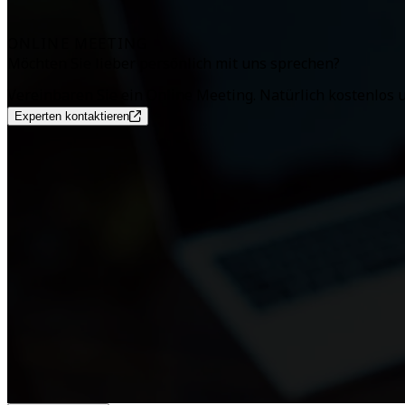
ONLINE MEETING
Möchten Sie lieber persönlich mit uns sprechen?
Vereinbaren Sie ein Online Meeting. Natürlich kostenlos 
Experten kontaktieren