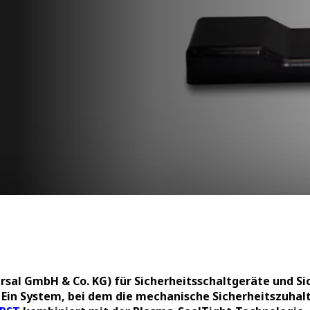
al GmbH & Co. KG) für Sicherheitsschaltgeräte und S
Ein System, bei dem die mechanische Sicherheitszuhal