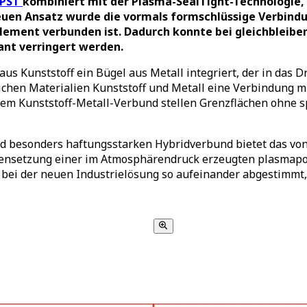
 PST
kombiniert mit der Plasma-SealTight-Technologie
en Ansatz wurde die vormals formschlüssige Verbindun
ement verbunden ist. Dadurch konnte bei gleichbleiben
kant verringert werden.
aus Kunststoff ein Bügel aus Metall integriert, der in das 
chen Materialien Kunststoff und Metall eine Verbindung mit
nem Kunststoff-Metall-Verbund stellen Grenzflächen ohne sp
und besonders haftungsstarken Hybridverbund bietet das v
nsetzung einer im Atmosphärendruck erzeugten plasmapol
i der neuen Industrielösung so aufeinander abgestimmt, d