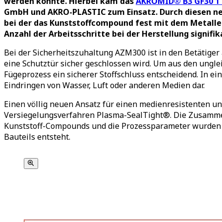
werden konnte. Hierbei kam das
AKROMID® B3 GF30 1
GmbH und AKRO-PLASTIC zum Einsatz. Durch diesen neu
bei der das Kunststoffcompound fest mit dem Metallel
Anzahl der Arbeitsschritte bei der Herstellung signifi
Bei der Sicherheitszuhaltung AZM300 ist in den Betätiger 
eine Schutztür sicher geschlossen wird. Um aus den unglei
Fügeprozess ein sicherer Stoffschluss entscheidend. In ei
Eindringen von Wasser, Luft oder anderen Medien dar.
Einen völlig neuen Ansatz für einen medienresistenten 
Versiegelungsverfahren Plasma-SealTight®. Die Zusamme
Kunststoff-Compounds und die Prozessparameter wurden be
Bauteils entsteht.