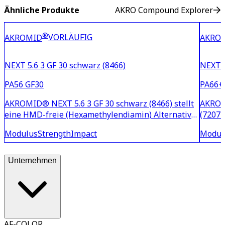
Ähnliche Produkte
AKRO Compound Explorer
®
VORLÄUFIG
AKROMID
AKRO
NEXT 5.6 3 GF 30 schwarz (8466)
NEXT C
PA56 GF30
PA66+P
AKROMID® NEXT 5.6 3 GF 30 schwarz (8466) stellt
AKROM
eine HMD-freie (Hexamethylendiamin) Alternative
(7207B
zu PA 6.6 dar. Das teilweise biobasierte Material
flammg
Modulus
Strength
Impact
Modul
mit 30% Glasfaserverstärkung eignet sich für
PA6/6.
Bauteile mit hohen Ansprüchen an eine hohe
Antimo
Steifigkeit und
zudem 
Unternehmen
AF-COLOR