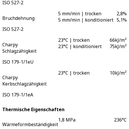
ISO 527-2
5 mm/min | trocken
2,8
%
Bruchdehnung
5 mm/min | konditioniert
5,1
%
ISO 527-2
23°C | trocken
66
kJ/m²
Charpy
23°C | konditioniert
75
kJ/m²
Schlagzähigkeit
ISO 179-1/1eU
23°C | trocken
10
kJ/m²
Charpy
Kerbschlagzähigkeit
ISO 179-1/1eA
Thermische Eigenschaften
1,8 MPa
236
°C
Wärmeformbeständigkeit