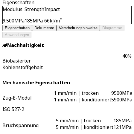
Eigenschaften
Modulus
Strength
Impact
9.500
MPa
185
MPa
66
kJ/m²
Eigenschaften
Dokumente
Verarbeitungshinweise
Diagramme
Anwendungen
Nachhaltigkeit
40
%
Biobasierter
Kohlenstoffgehalt
Mechanische Eigenschaften
1 mm/min | trocken
9500
MPa
Zug-E-Modul
1 mm/min | konditioniert
5900
MPa
ISO 527-2
5 mm/min | trocken
185
MPa
Bruchspannung
5 mm/min | konditioniert
121
MPa