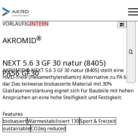
VORLÄUFIG
INTERN
®
AKROMID
NEXT 5.6 3 GF 30 natur (8405)
AKROMID® NEXT 5.6 3 GF 30 natur (8405) stellt eine
PA56 GF30
HMD-freie (Hexamethylendiamin) Alternative zu PA 6.6
dar. Das teilweise biobasierte Material mit 30%
Glasfaserverstärkung eignet sich für Bauteile mit hohen
Ansprüchen an eine hohe Steifigkeit und Festigkeit.
Features
biobasiert
Wärmestabilisiert 130
Sport & Freizeit
sustainable
CO2eq reduced