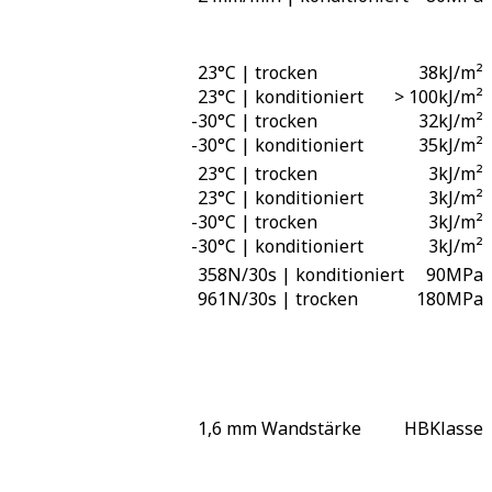
23°C | trocken
38
kJ/m²
23°C | konditioniert
> 100
kJ/m²
-
30°C | trocken
32
kJ/m²
-
30°C | konditioniert
35
kJ/m²
23°C | trocken
3
kJ/m²
23°C | konditioniert
3
kJ/m²
-
30°C | trocken
3
kJ/m²
-
30°C | konditioniert
3
kJ/m²
358N/30s | konditioniert
90
MPa
961N/30s | trocken
180
MPa
1,6 mm Wandstärke
HB
Klasse