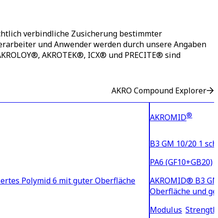
htlich verbindliche Zusicherung bestimmter
 Verarbeiter und Anwender werden durch unsere Angaben
®, AKROLOY®, AKROTEK®, ICX® und PRECITE® sind
AKRO Compound Explorer
®
AKROMID
B3 GM 10/20 1 sch
PA6 (GF10+GB20)
ertes Polymid 6 mit guter Oberfläche
AKROMID® B3 GM 10
Oberfläche und ge
Modulus
Strength