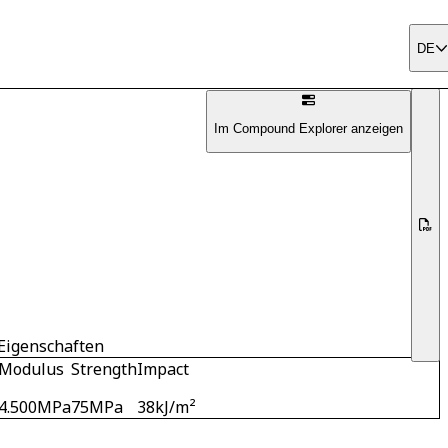
DE
Im Compound Explorer anzeigen
Eigenschaften
Modulus
Strength
Impact
4.500
MPa
75
MPa
38
kJ/m²