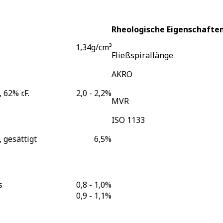
Rheologische Eigenschafte
1,34
g/cm³
Fließspirallänge
AKRO
 62% r.F.
2,0 - 2,2
%
MVR
ISO 1133
, gesättigt
6,5
%
s
0,8 - 1,0
%
0,9 - 1,1
%