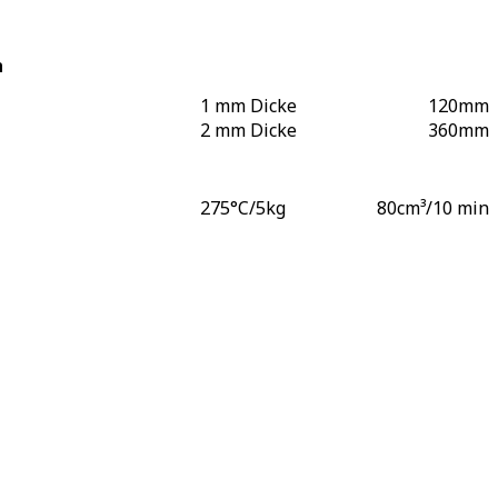
n
1 mm Dicke
120
mm
2 mm Dicke
360
mm
275°C/5kg
80
cm³/10 min