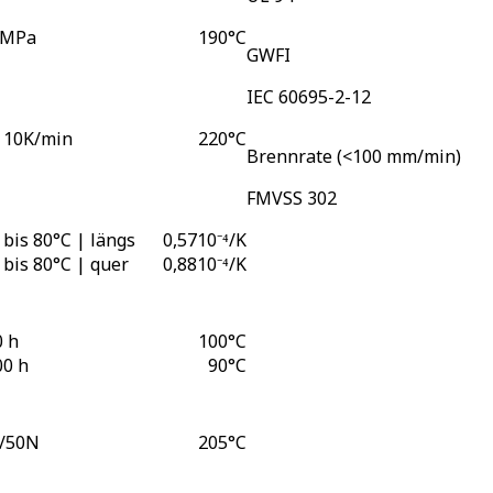
 MPa
190
°C
GWFI
IEC 60695-2-12
 10K/min
220
°C
Brennrate (<100 mm/min)
FMVSS 302
 bis 80°C | längs
0,57
10⁻⁴/K
 bis 80°C | quer
0,88
10⁻⁴/K
0 h
100
°C
00 h
90
°C
/50N
205
°C