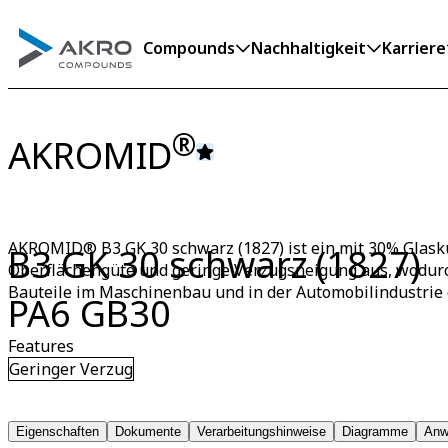
Compounds
Nachhaltigkeit
Karriere
®
AKROMID
AKROMID® B3 GK 30 schwarz (1827) ist ein mit 30% Glaskug
B3 GK 30 schwarz (1827)
Oberflächengüte und geringe Verzugsneigung aus, wodurch 
Bauteile im Maschinenbau und in der Automobilindustrie q
PA6 GB30
Features
Geringer Verzug
Eigenschaften
Dokumente
Verarbeitungshinweise
Diagramme
Anw