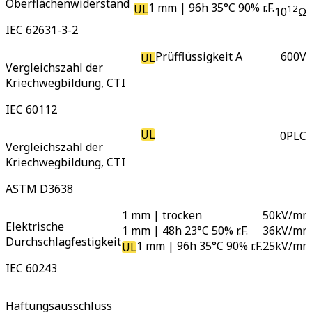
Oberflächenwiderstand
1 mm | 96h 35°C 90% r.F.
UL
12
10
Ω
IEC 62631-3-2
Prüfflüssigkeit A
600
V
UL
Vergleichszahl der
Kriechwegbildung, CTI
IEC 60112
UL
0
PLC
Vergleichszahl der
Kriechwegbildung, CTI
ASTM D3638
1 mm | trocken
50
kV/m
Elektrische
1 mm | 48h 23°C 50% r.F.
36
kV/m
Durchschlagfestigkeit
1 mm | 96h 35°C 90% r.F.
25
kV/m
UL
IEC 60243
Haftungsausschluss