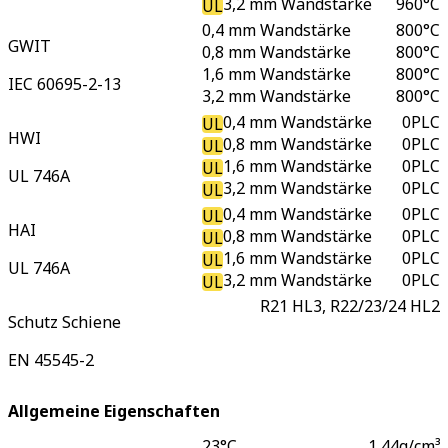
3,2 mm Wandstärke
960
°C
UL
0,4 mm Wandstärke
800
°C
GWIT
0,8 mm Wandstärke
800
°C
1,6 mm Wandstärke
800
°C
IEC 60695-2-13
3,2 mm Wandstärke
800
°C
0,4 mm Wandstärke
0
PLC
UL
HWI
0,8 mm Wandstärke
0
PLC
UL
1,6 mm Wandstärke
0
PLC
UL
UL 746A
3,2 mm Wandstärke
0
PLC
UL
0,4 mm Wandstärke
0
PLC
UL
HAI
0,8 mm Wandstärke
0
PLC
UL
1,6 mm Wandstärke
0
PLC
UL
UL 746A
3,2 mm Wandstärke
0
PLC
UL
R21 HL3, R22/23/24 HL2
Schutz Schiene
EN 45545-2
Allgemeine Eigenschaften
23°C
1,44
g/cm³