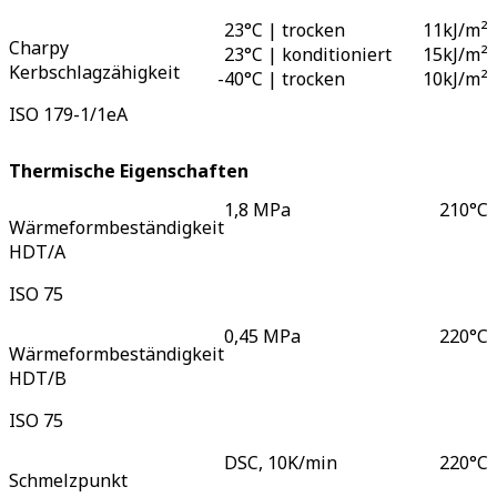
23°C | trocken
11
kJ/m²
Charpy
23°C | konditioniert
15
kJ/m²
Kerbschlagzähigkeit
-
40°C | trocken
10
kJ/m²
ISO 179-1/1eA
Thermische Eigenschaften
1,8 MPa
210
°C
Wärmeformbeständigkeit
HDT/A
ISO 75
0,45 MPa
220
°C
Wärmeformbeständigkeit
HDT/B
ISO 75
DSC, 10K/min
220
°C
Schmelzpunkt