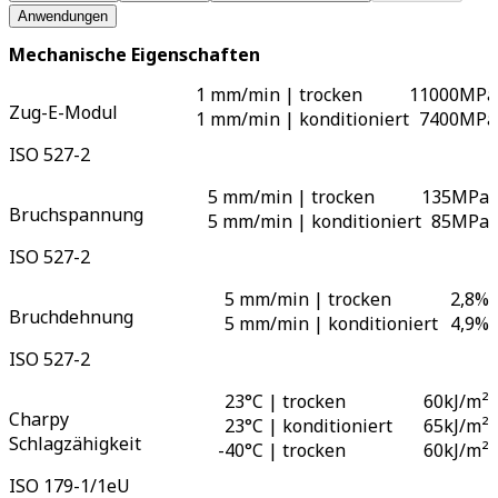
Anwendungen
Mechanische Eigenschaften
1 mm/min | trocken
11000
MPa
Zug-E-Modul
1 mm/min | konditioniert
7400
MPa
ISO 527-2
5 mm/min | trocken
135
MPa
Bruchspannung
5 mm/min | konditioniert
85
MPa
ISO 527-2
5 mm/min | trocken
2,8
%
Bruchdehnung
5 mm/min | konditioniert
4,9
%
ISO 527-2
23°C | trocken
60
kJ/m²
Charpy
23°C | konditioniert
65
kJ/m²
Schlagzähigkeit
-
40°C | trocken
60
kJ/m²
ISO 179-1/1eU