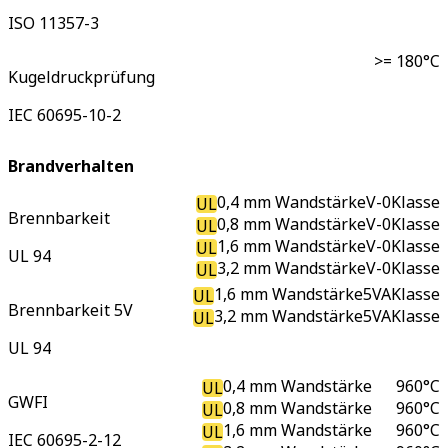
ISO 11357-3
>= 180
°C
Kugeldruckprüfung
IEC 60695-10-2
Brandverhalten
0,4 mm Wandstärke
V-0
Klasse
UL
Brennbarkeit
0,8 mm Wandstärke
V-0
Klasse
UL
1,6 mm Wandstärke
V-0
Klasse
UL
UL 94
3,2 mm Wandstärke
V-0
Klasse
UL
1,6 mm Wandstärke
5VA
Klasse
UL
Brennbarkeit 5V
3,2 mm Wandstärke
5VA
Klasse
UL
UL 94
0,4 mm Wandstärke
960
°C
UL
GWFI
0,8 mm Wandstärke
960
°C
UL
1,6 mm Wandstärke
960
°C
UL
IEC 60695-2-12