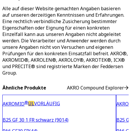
Alle auf dieser Website gemachten Angaben basieren
auf unseren derzeitigen Kenntnissen und Erfahrungen.
Eine rechtlich verbindliche Zusicherung bestimmter
Eigenschaften oder Eignung für einen konkreten
Einzelfall kann aus unseren Angaben nicht abgeleitet
werden. Die Verarbeiter und Anwender werden durch
unsere Angaben nicht von Versuchen und eigenen
Prüfungen für den konkreten Einsatzfall befreit. AKRO®,
AKROMID®, AKROLEN®, AKROLOY®, AKROTEK®, ICX®
und PRECITE® sind registrierte Marken der Feddersen
Group.
Ähnliche Produkte
AKRO Compound Explorer
®
UL
VORLÄUFIG
AKROMID
AKRO
B25 GF 30 1 FR schwarz (9014)
B25 GF
PA6 GF30 FR(44)
PA6 GF