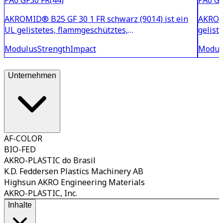
AKROMID® B25 GF 30 1 FR schwarz (9014) ist ein
AKROMI
UL gelistetes, flammgeschütztes,
gelist
hitzestabilisiertes und 30% glasfaserverstärktes
und 30
Modulus
Strength
Impact
Modul
PA6. Das Material basiert auf einem
blau, 
Flammschutzsystem, das frei von rotem Phosphor,
einem 
Halogenen, Melamin, Zinkborat und PF
Phosph
Unternehmen
AF-COLOR
BIO-FED
AKRO-PLASTIC do Brasil
K.D. Feddersen Plastics Machinery AB
Highsun AKRO Engineering Materials
AKRO-PLASTIC, Inc.
Inhalte