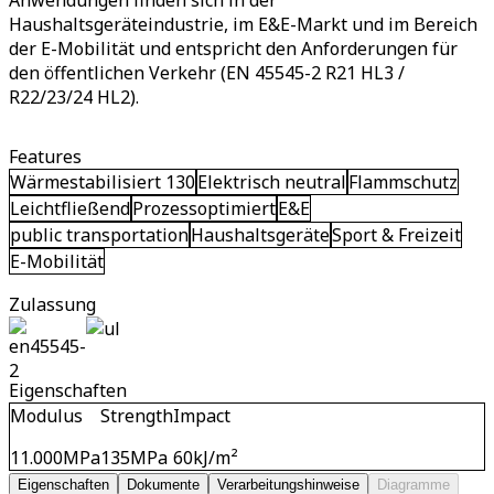
Anwendungen finden sich in der
Haushaltsgeräteindustrie, im E&E-Markt und im Bereich
der E-Mobilität und entspricht den Anforderungen für
den öffentlichen Verkehr (EN 45545-2 R21 HL3 /
R22/23/24 HL2).
Features
Wärmestabilisiert 130
Elektrisch neutral
Flammschutz
Leichtfließend
Prozessoptimiert
E&E
public transportation
Haushaltsgeräte
Sport & Freizeit
E-Mobilität
Zulassung
Eigenschaften
Modulus
Strength
Impact
11.000
MPa
135
MPa
60
kJ/m²
Eigenschaften
Dokumente
Verarbeitungshinweise
Diagramme