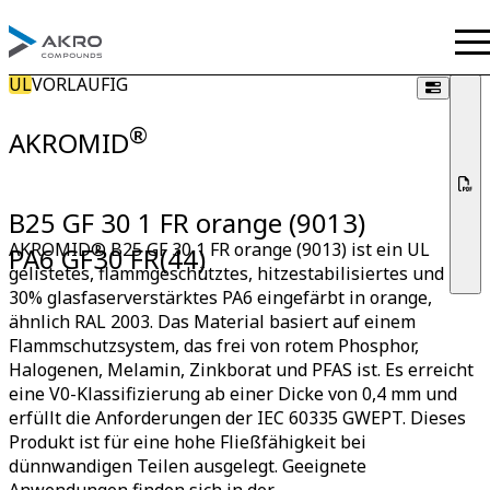
UL
VORLÄUFIG
®
AKROMID
B25 GF 30 1 FR orange (9013)
AKROMID® B25 GF 30 1 FR orange (9013) ist ein UL
PA6 GF30 FR(44)
gelistetes, flammgeschütztes, hitzestabilisiertes und
30% glasfaserverstärktes PA6 eingefärbt in orange,
ähnlich RAL 2003. Das Material basiert auf einem
Flammschutzsystem, das frei von rotem Phosphor,
Halogenen, Melamin, Zinkborat und PFAS ist. Es erreicht
eine V0-Klassifizierung ab einer Dicke von 0,4 mm und
erfüllt die Anforderungen der IEC 60335 GWEPT. Dieses
Produkt ist für eine hohe Fließfähigkeit bei
dünnwandigen Teilen ausgelegt. Geeignete