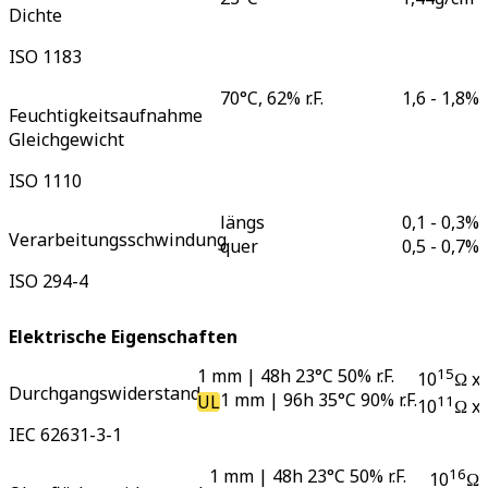
Dichte
ISO 1183
70°C, 62% r.F.
1,6 - 1,8
%
Feuchtigkeitsaufnahme
Gleichgewicht
ISO 1110
längs
0,1 - 0,3
%
Verarbeitungsschwindung
quer
0,5 - 0,7
%
ISO 294-4
Elektrische Eigenschaften
1 mm | 48h 23°C 50% r.F.
15
10
Ω x
Durchgangswiderstand
1 mm | 96h 35°C 90% r.F.
UL
11
10
Ω x
IEC 62631-3-1
1 mm | 48h 23°C 50% r.F.
16
10
Ω