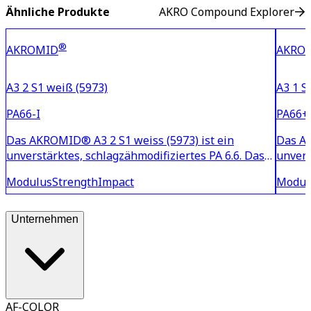
Ähnliche Produkte
AKRO Compound Explorer
®
AKROMID
AKRO
A3 2 S1 weiß (5973)
A3 1 S
PA66-I
PA66+
Das AKROMID® A3 2 S1 weiss (5973) ist ein
Das AK
unverstärktes, schlagzähmodifiziertes PA 6.6. Das
unvers
Material ist UV-stabilisiert und zeichnet sich
in gra
Modulus
Strength
Impact
Modul
weiterhin durch eine sehr hohe
eine m
Kälteschlagzähigkeit aus. Somit ist es bestens für
hinaus
Verbindungs- und Befestigungs
für Ve
Unternehmen
AF-COLOR