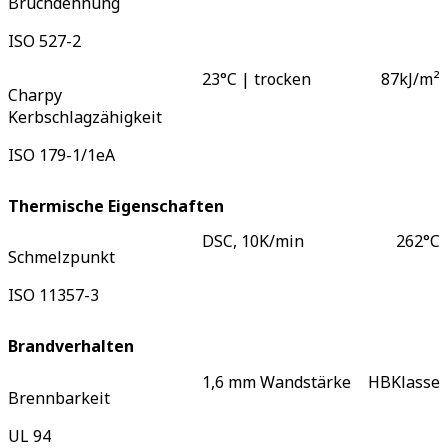
Bruchdehnung
ISO 527-2
23°C | trocken
87
kJ/m²
Charpy
Kerbschlagzähigkeit
ISO 179-1/1eA
Thermische Eigenschaften
DSC, 10K/min
262
°C
Schmelzpunkt
ISO 11357-3
Brandverhalten
1,6 mm Wandstärke
HB
Klasse
Brennbarkeit
UL 94