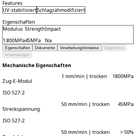
Features
UV-stabilisiert
Schlagzähmodifiziert
Eigenschaften
Modulus
Strength
Impact
1.800
MPa
45
MPa
Na
Eigenschaften
Dokumente
Verarbeitungshinweise
Diagramme
Anwendungen
Mechanische Eigenschaften
1 mm/min | trocken
1800
MPa
Zug-E-Modul
ISO 527-2
50 mm/min | trocken
45
MPa
Streckspannung
ISO 527-2
50 mm/min | trocken
> 50
%