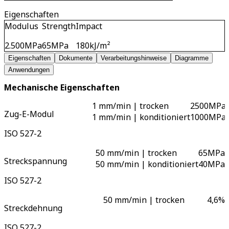
Eigenschaften
Modulus
Strength
Impact
2.500
MPa
65
MPa
180
kJ/m²
Eigenschaften
Dokumente
Verarbeitungshinweise
Diagramme
Anwendungen
Mechanische Eigenschaften
1 mm/min | trocken
2500
MPa
Zug-E-Modul
1 mm/min | konditioniert
1000
MPa
ISO 527-2
50 mm/min | trocken
65
MPa
Streckspannung
50 mm/min | konditioniert
40
MPa
ISO 527-2
50 mm/min | trocken
4,6
%
Streckdehnung
ISO 527-2