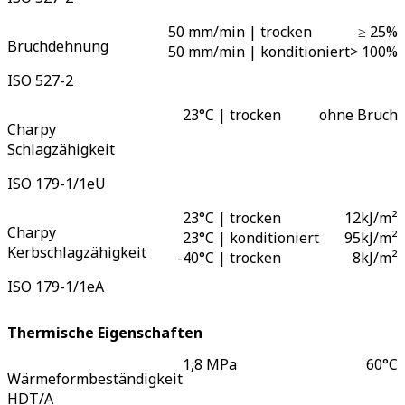
50 mm/min | trocken
≥ 25
%
Bruchdehnung
50 mm/min | konditioniert
> 100
%
ISO 527-2
23°C | trocken
ohne Bruch
Charpy
Schlagzähigkeit
ISO 179-1/1eU
23°C | trocken
12
kJ/m²
Charpy
23°C | konditioniert
95
kJ/m²
Kerbschlagzähigkeit
-
40°C | trocken
8
kJ/m²
ISO 179-1/1eA
Thermische Eigenschaften
1,8 MPa
60
°C
Wärmeformbeständigkeit
HDT/A