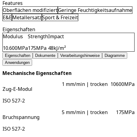
Features
Oberflächen modifiziert
Geringe Feuchtigkeitsaufnahme
E&E
Metallersatz
Sport & Freizeit
Eigenschaften
Modulus
Strength
Impact
10.600
MPa
175
MPa
48
kJ/m²
Eigenschaften
Dokumente
Verarbeitungshinweise
Diagramme
Anwendungen
Mechanische Eigenschaften
1 mm/min | trocken
10600
MPa
Zug-E-Modul
ISO 527-2
5 mm/min | trocken
175
MPa
Bruchspannung
ISO 527-2