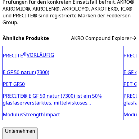
Prüfungen für den konkreten Einsatzfall befreit. AKRO®,
AKROMID®, AKROLEN®, AKROLOY®, AKROTEK®, ICX®
und PRECITE® sind registrierte Marken der Feddersen
Group.
Ähnliche Produkte
AKRO Compound Explorer
®
VORLÄUFIG
PRECITE
PRECI
E GF 50 natur (7300)
E GF 4
PET GF50
PET G
PRECITE® E GF 50 natur (7300) ist ein 50%
PRECIT
glasfaserverstärktes, mittelviskoses
glasfa
Polyethylenterephthalat (PET) mit sehr hoher
Polyet
Modulus
Strength
Impact
Modul
Steifigkeit und Zähigkeit auch bei erhöhtem
Steifi
Temperatureinsatz. Aufgrund seiner geringen
Temper
Feuchtigkeitsaufnahme ist dieses Mater
Feucht
Unternehmen