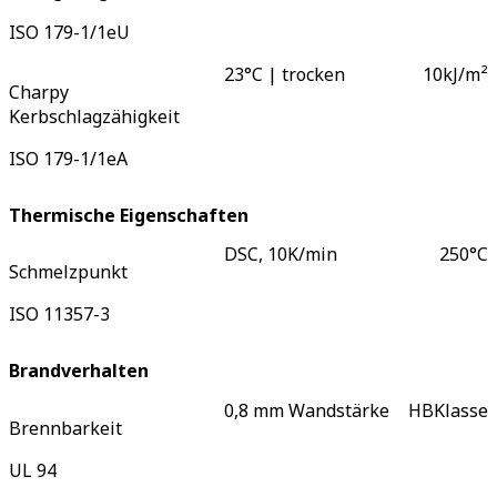
ISO 179-1/1eU
23°C | trocken
10
kJ/m²
Charpy
Kerbschlagzähigkeit
ISO 179-1/1eA
Thermische Eigenschaften
DSC, 10K/min
250
°C
Schmelzpunkt
ISO 11357-3
Brandverhalten
0,8 mm Wandstärke
HB
Klasse
Brennbarkeit
UL 94