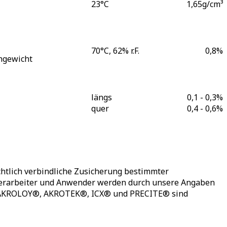
23°C
1,65
g/cm³
70°C, 62% r.F.
0,8
%
hgewicht
längs
0,1 - 0,3
%
quer
0,4 - 0,6
%
htlich verbindliche Zusicherung bestimmter
 Verarbeiter und Anwender werden durch unsere Angaben
®, AKROLOY®, AKROTEK®, ICX® und PRECITE® sind