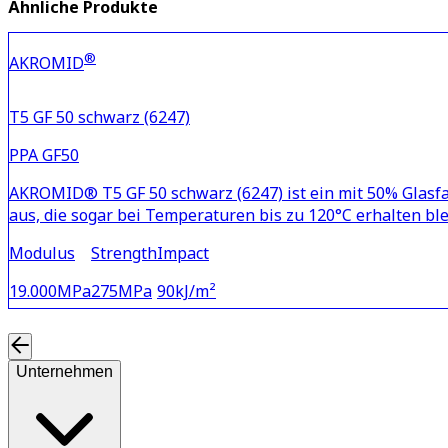
Ähnliche Produkte
®
AKROMID
T5 GF 50 schwarz (6247)
PPA GF50
AKROMID® T5 GF 50 schwarz (6247) ist ein mit 50% Glasfase
aus, die sogar bei Temperaturen bis zu 120°C erhalten bl
Modulus
Strength
Impact
19.000
MPa
275
MPa
90
kJ/m²
Unternehmen