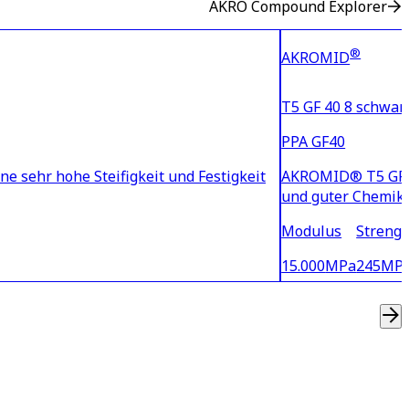
AKRO Compound Explorer
®
AKROMID
T5 GF 40 8 schwarz
PPA GF40
e sehr hohe Steifigkeit und Festigkeit
AKROMID® T5 GF 40
und guter Chemika
Modulus
Strengt
15.000
MPa
245
MP