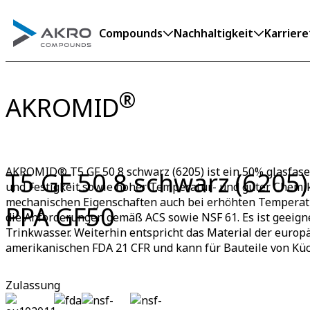
Compounds
Nachhaltigkeit
Karriere
®
AKROMID
AKROMID® T5 GF 50 8 schwarz (6205) ist ein 50% glasfaser
T5 GF 50 8 schwarz (6205)
und Festigkeit sowie hoher Temperatur- und guter Chemik
mechanischen Eigenschaften auch bei erhöhten Temperatu
PPA GF50
die Anforderungen gemäß ACS sowie NSF 61. Es ist geeig
Trinkwasser. Weiterhin entspricht das Material der europ
amerikanischen FDA 21 CFR und kann für Bauteile von Kü
Zulassung