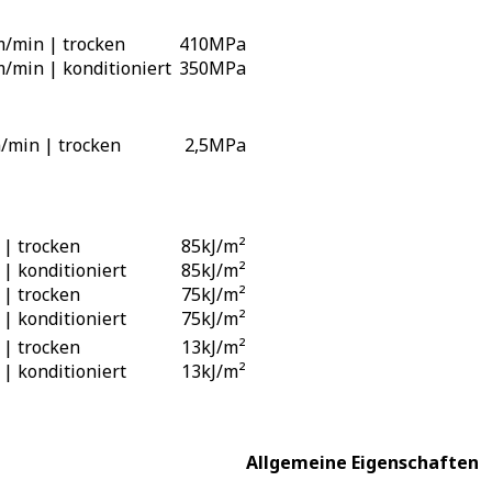
/min | trocken
410
MPa
/min | konditioniert
350
MPa
min | trocken
2,5
MPa
 | trocken
85
kJ/m²
 | konditioniert
85
kJ/m²
 | trocken
75
kJ/m²
 | konditioniert
75
kJ/m²
 | trocken
13
kJ/m²
 | konditioniert
13
kJ/m²
Allgemeine Eigenschaften