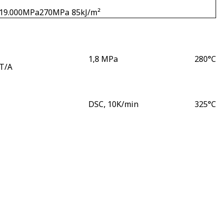
19.000
MPa
270
MPa
85
kJ/m²
1,8 MPa
280
°C
T/A
DSC, 10K/min
325
°C