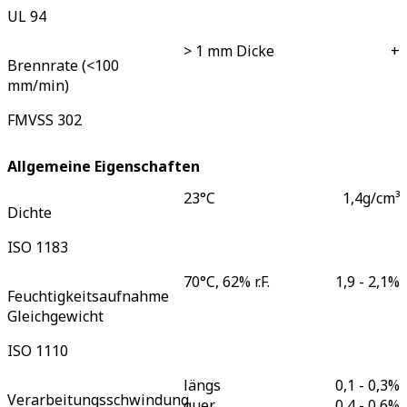
UL 94
> 1 mm Dicke
+
Brennrate (<100
mm/min)
FMVSS 302
Allgemeine Eigenschaften
23°C
1,4
g/cm³
Dichte
ISO 1183
70°C, 62% r.F.
1,9 - 2,1
%
Feuchtigkeitsaufnahme
Gleichgewicht
ISO 1110
längs
0,1 - 0,3
%
Verarbeitungsschwindung
quer
0,4 - 0,6
%