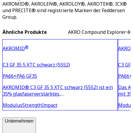
AKROMID®, AKROLEN®, AKROLOY®, AKROTEK®, ICX®
und PRECITE® sind registrierte Marken der Feddersen
Group.
Ähnliche Produkte
AKRO Compound Explorer
®
AKROMID
AKRO
C3 GF 35 5 XTC schwarz (5552)
C3 GF 
PA66+PA6 GF35
PA66+
AKROMID® C3 GF 35 5 XTC schwarz (5552) ist ein
Das AK
35% glasfaserverstärktes,
mit 35
hochwärmestabilisiertes Polyamid 6.6/6 - Blend
Blend.
Modulus
Strength
Impact
Modul
mit hoher Steifigkeit und Festigkeit und mit extra
Festig
hoher Temperaturverträglichkeit.
wärmes
techni
Unternehmen