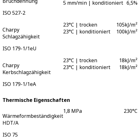
Bruchdehnung
5 mm/min | konditioniert
6,5
%
ISO 527-2
23°C | trocken
105
kJ/m²
Charpy
23°C | konditioniert
100
kJ/m²
Schlagzähigkeit
ISO 179-1/1eU
23°C | trocken
18
kJ/m²
Charpy
23°C | konditioniert
18
kJ/m²
Kerbschlagzähigkeit
ISO 179-1/1eA
Thermische Eigenschaften
1,8 MPa
230
°C
Wärmeformbeständigkeit
HDT/A
ISO 75