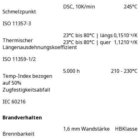
DSC, 10K/min
245
°C
Schmelzpunkt
ISO 11357-3
23°C bis 80°C | längs
0,15
10⁻⁴/K
Thermischer
23°C bis 80°C | quer
1,12
10⁻⁴/K
Längenausdehnungskoeffizient
ISO 11359-1/2
5.000 h
210 - 230
°C
Temp-Index bezogen
auf 50%
Zugfestigkeitsabfall
IEC 60216
Brandverhalten
1,6 mm Wandstärke
HB
Klasse
Brennbarkeit