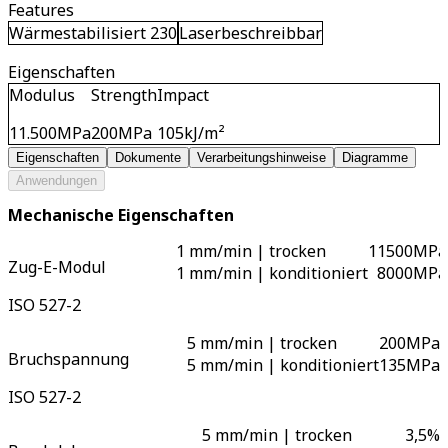
Features
Wärmestabilisiert 230
Laserbeschreibbar
Eigenschaften
Modulus
Strength
Impact
11.500
MPa
200
MPa
105
kJ/m²
Eigenschaften
Dokumente
Verarbeitungshinweise
Diagramme
Anwendungen
Mechanische Eigenschaften
1 mm/min | trocken
11500
MPa
Zug-E-Modul
1 mm/min | konditioniert
8000
MPa
ISO 527-2
5 mm/min | trocken
200
MPa
Bruchspannung
5 mm/min | konditioniert
135
MPa
ISO 527-2
5 mm/min | trocken
3,5
%