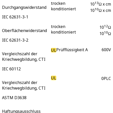
trocken
13
10
Ω x cm
Durchgangswiderstand
konditioniert
10
10
Ω x cm
IEC 62631-3-1
trocken
12
10
Ω
Oberflächenwiderstand
konditioniert
10
10
Ω
IEC 62631-3-2
Prüfflüssigkeit A
600
V
UL
Vergleichszahl der
Kriechwegbildung, CTI
IEC 60112
UL
0
PLC
Vergleichszahl der
Kriechwegbildung, CTI
ASTM D3638
Haftungsausschluss