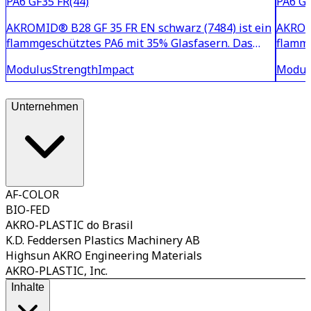
PA6 GF35 FR(44)
PA6 GF
AKROMID® B28 GF 35 FR EN schwarz (7484) ist ein
AKROMI
flammgeschütztes PA6 mit 35% Glasfasern. Das
flammg
Flammschutzsystem ist frei von rotem Phosphor
Flamms
Modulus
Strength
Impact
Modul
und Halogenen, das zu optimierten elektrischen
und Ha
Eigenschaften für Anwendungen in der E-Mobilität
Eigens
führt. Aufgrund
führt.
Unternehmen
AF-COLOR
BIO-FED
AKRO-PLASTIC do Brasil
K.D. Feddersen Plastics Machinery AB
Highsun AKRO Engineering Materials
AKRO-PLASTIC, Inc.
Inhalte