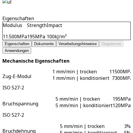
Eigenschaften
Modulus
Strength
Impact
11.500
MPa
195
MPa
100
kJ/m²
Eigenschaften
Dokumente
Verarbeitungshinweise
Diagramme
Anwendungen
Mechanische Eigenschaften
1 mm/min | trocken
11500
MPa
Zug-E-Modul
1 mm/min | konditioniert
7300
MPa
ISO 527-2
5 mm/min | trocken
195
MPa
Bruchspannung
5 mm/min | konditioniert
120
MPa
ISO 527-2
5 mm/min | trocken
3
%
Bruchdehnung
5 mm/min | konditioniert
5
%