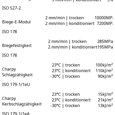
ISO 527-2
2 mm/min | trocken
10000
MPa
Biege-E-Modul
2 mm/min | konditioniert
7200
MPa
ISO 178
2 mm/min | trocken
285
MPa
Biegefestigkeit
2 mm/min | konditioniert
195
MPa
ISO 178
23°C | trocken
100
kJ/m²
Charpy
23°C | konditioniert
110
kJ/m²
Schlagzähigkeit
-
30°C | trocken
90
kJ/m²
ISO 179-1/1eU
23°C | trocken
15
kJ/m²
Charpy
23°C | konditioniert
21
kJ/m²
Kerbschlagzähigkeit
-
30°C | trocken
13
kJ/m²
ISO 179-1/1eA