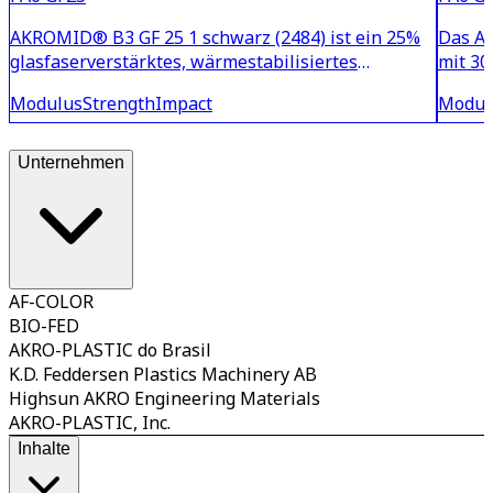
AKROMID® B3 GF 25 1 schwarz (2484) ist ein 25%
Das AK
glasfaserverstärktes, wärmestabilisiertes
mit 30
Polyamid 6 mit hoher Steifigkeit und Festigkeit.
zeichn
Modulus
Strength
Impact
Modul
aus. D
wärmes
techni
Unternehmen
AF-COLOR
BIO-FED
AKRO-PLASTIC do Brasil
K.D. Feddersen Plastics Machinery AB
Highsun AKRO Engineering Materials
AKRO-PLASTIC, Inc.
Inhalte