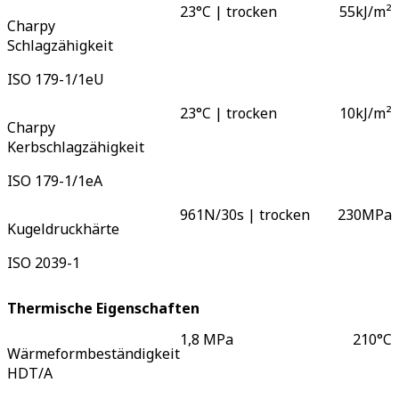
23°C | trocken
55
kJ/m²
Charpy
Schlagzähigkeit
ISO 179-1/1eU
23°C | trocken
10
kJ/m²
Charpy
Kerbschlagzähigkeit
ISO 179-1/1eA
961N/30s | trocken
230
MPa
Kugeldruckhärte
ISO 2039-1
Thermische Eigenschaften
1,8 MPa
210
°C
Wärmeformbeständigkeit
HDT/A