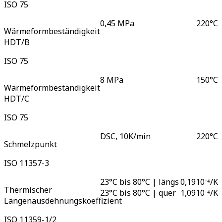
ISO 75
0,45 MPa
220
°C
Wärmeformbeständigkeit
HDT/B
ISO 75
8 MPa
150
°C
Wärmeformbeständigkeit
HDT/C
ISO 75
DSC, 10K/min
220
°C
Schmelzpunkt
ISO 11357-3
23°C bis 80°C | längs
0,19
10⁻⁴/K
Thermischer
23°C bis 80°C | quer
1,09
10⁻⁴/K
Längenausdehnungskoeffizient
ISO 11359-1/2