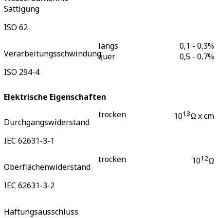
Sättigung
ISO 62
längs
0,1 - 0,3
%
Verarbeitungsschwindung
quer
0,5 - 0,7
%
ISO 294-4
Elektrische Eigenschaften
trocken
13
10
Ω x cm
Durchgangswiderstand
IEC 62631-3-1
trocken
12
10
Ω
Oberflächenwiderstand
IEC 62631-3-2
Haftungsausschluss