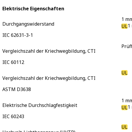
Elektrische Eigenschaften
1 mm
Durchgangswiderstand
1
UL
IEC 62631-3-1
Prüf
Vergleichszahl der Kriechwegbildung, CTI
IEC 60112
UL
Vergleichszahl der Kriechwegbildung, CTI
ASTM D3638
1 mm
Elektrische Durchschlagfestigkeit
1
UL
IEC 60243
UL