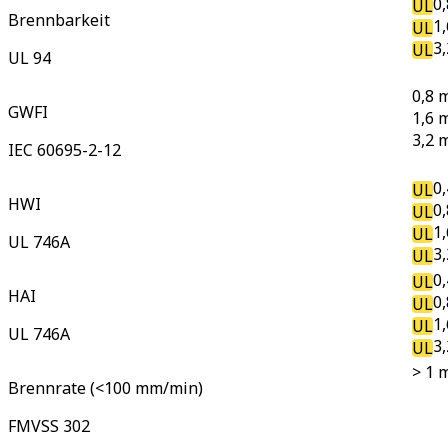
0
UL
Brennbarkeit
1
UL
3
UL
UL 94
0,8 
GWFI
1,6 
3,2 
IEC 60695-2-12
0
UL
HWI
0
UL
1
UL
UL 746A
3
UL
0
UL
HAI
0
UL
1
UL
UL 746A
3
UL
> 1 
Brennrate (<100 mm/min)
FMVSS 302