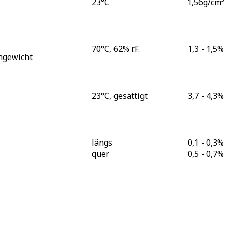
23°C
1,56
g/cm³
70°C, 62% r.F.
1,3 - 1,5
%
hgewicht
23°C, gesättigt
3,7 - 4,3
%
längs
0,1 - 0,3
%
quer
0,5 - 0,7
%