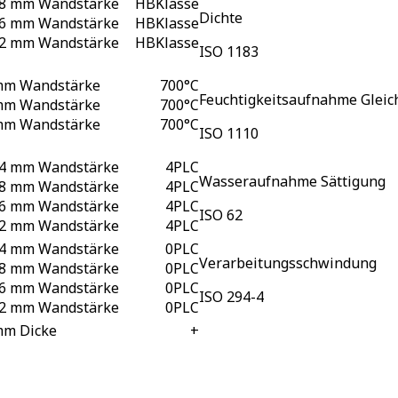
,8 mm Wandstärke
HB
Klasse
Dichte
,6 mm Wandstärke
HB
Klasse
,2 mm Wandstärke
HB
Klasse
ISO 1183
mm Wandstärke
700
°C
Feuchtigkeitsaufnahme Gleic
mm Wandstärke
700
°C
mm Wandstärke
700
°C
ISO 1110
,4 mm Wandstärke
4
PLC
Wasseraufnahme Sättigung
,8 mm Wandstärke
4
PLC
,6 mm Wandstärke
4
PLC
ISO 62
,2 mm Wandstärke
4
PLC
,4 mm Wandstärke
0
PLC
Verarbeitungsschwindung
,8 mm Wandstärke
0
PLC
,6 mm Wandstärke
0
PLC
ISO 294-4
,2 mm Wandstärke
0
PLC
mm Dicke
+