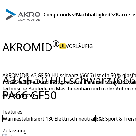
Compounds
Nachhaltigkeit
Karriere
®
AKROMID
UL
VORLÄUFIG
AKROMID® A3 GF 50 HU schwarz (6666) ist ein 50 % glasfase
A3 GF 50 HU schwarz (666
hohe Steifigkeit und Festigkeit aus. Darüber hinaus ist da
technische Bauteile im Maschinenbau und in der Automobil
PA66 GF50
colors gelistet.
Features
Wärmestabilisiert 130
Elektrisch neutral
E&E
Sport & Freiz
Zulassung