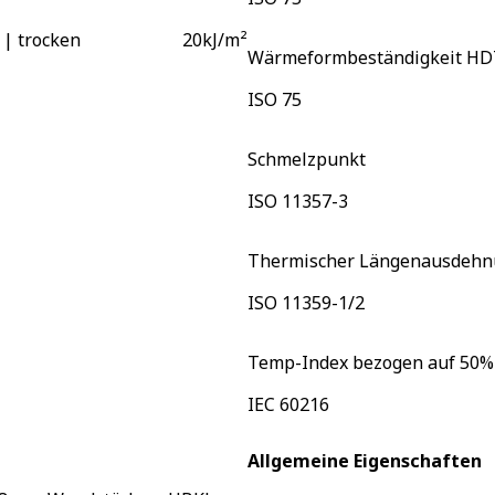
 | trocken
20
kJ/m²
Wärmeformbeständigkeit HD
ISO 75
Schmelzpunkt
ISO 11357-3
Thermischer Längenausdehnu
ISO 11359-1/2
Temp-Index bezogen auf 50% 
IEC 60216
Allgemeine Eigenschaften