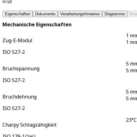
Eigenschaften
Dokumente
Verarbeitungshinweise
Diagramme
Anw
Mechanische Eigenschaften
1 mm
Zug-E-Modul
1 mm
ISO 527-2
5 mm
Bruchspannung
5 mm
ISO 527-2
5 mm
Bruchdehnung
5 mm
ISO 527-2
23°C
Charpy Schlagzähigkeit
ISO 179-1/1eU