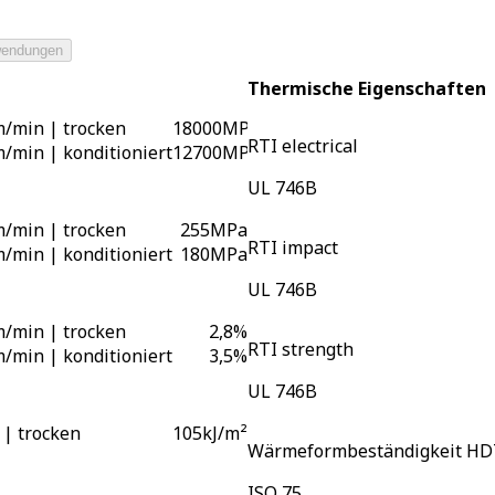
endungen
Thermische Eigenschaften
/min | trocken
18000
MPa
RTI electrical
/min | konditioniert
12700
MPa
UL 746B
/min | trocken
255
MPa
RTI impact
/min | konditioniert
180
MPa
UL 746B
/min | trocken
2,8
%
RTI strength
/min | konditioniert
3,5
%
UL 746B
 | trocken
105
kJ/m²
Wärmeformbeständigkeit HD
ISO 75