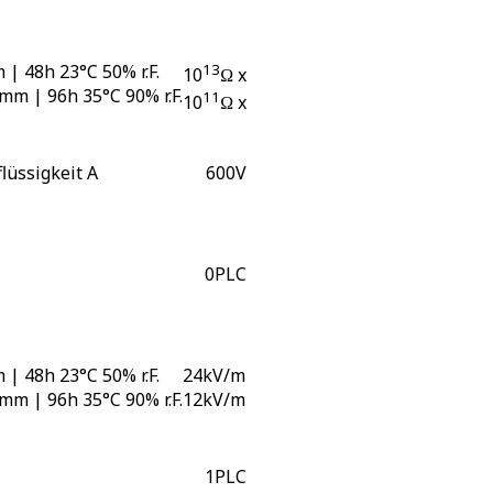
 | 48h 23°C 50% r.F.
13
10
Ω x cm
 mm | 96h 35°C 90% r.F.
11
10
Ω x cm
flüssigkeit A
600
V
0
PLC
 | 48h 23°C 50% r.F.
24
kV/mm
 mm | 96h 35°C 90% r.F.
12
kV/mm
1
PLC