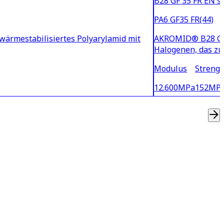
B28 GF 35 FR EN s
PA6 GF35 FR(44)
ärmestabilisiertes Polyarylamid mit
AKROMID® B28 GF 3
Halogenen, das zu
Modulus
Strengt
12.600
MPa
152
MP