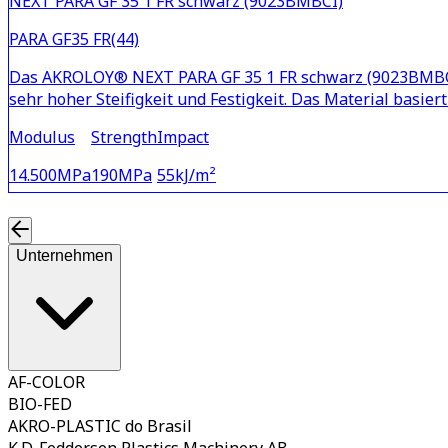
NEXT PARA GF 35 1 FR schwarz (9023BMBCI)
PARA GF35 FR(44)
Das AKROLOY® NEXT PARA GF 35 1 FR schwarz (9023BMBCI) 
sehr hoher Steifigkeit und Festigkeit. Das Material basie
Modulus
Strength
Impact
14.500
MPa
190
MPa
55
kJ/m²
Unternehmen
AF-COLOR
BIO-FED
AKRO-PLASTIC do Brasil