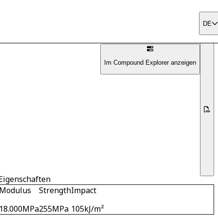
DE
Im Compound Explorer anzeigen
Eigenschaften
Modulus
Strength
Impact
18.000
MPa
255
MPa
105
kJ/m²