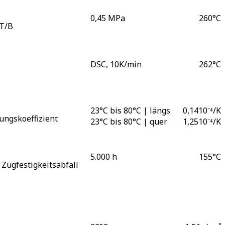
0,45 MPa
260
°C
T/B
DSC, 10K/min
262
°C
23°C bis 80°C | längs
0,14
10⁻⁴/K
ngskoeffizient
23°C bis 80°C | quer
1,25
10⁻⁴/K
5.000 h
155
°C
Zugfestigkeitsabfall