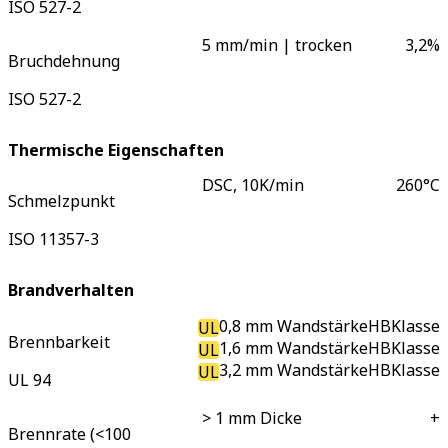
ISO 527-2
5 mm/min | trocken
3,2
%
Bruchdehnung
ISO 527-2
Thermische Eigenschaften
DSC, 10K/min
260
°C
Schmelzpunkt
ISO 11357-3
Brandverhalten
0,8 mm Wandstärke
HB
Klasse
UL
Brennbarkeit
1,6 mm Wandstärke
HB
Klasse
UL
3,2 mm Wandstärke
HB
Klasse
UL
UL 94
> 1 mm Dicke
+
Brennrate (<100