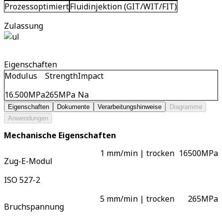
Prozessoptimiert
Fluidinjektion (GIT/WIT/FIT)
Zulassung
Eigenschaften
Modulus
Strength
Impact
16.500
MPa
265
MPa
Na
Eigenschaften
Dokumente
Verarbeitungshinweise
Diagramme
Anwendungen
Mechanische Eigenschaften
1 mm/min | trocken
16500
MPa
Zug-E-Modul
ISO 527-2
5 mm/min | trocken
265
MPa
Bruchspannung