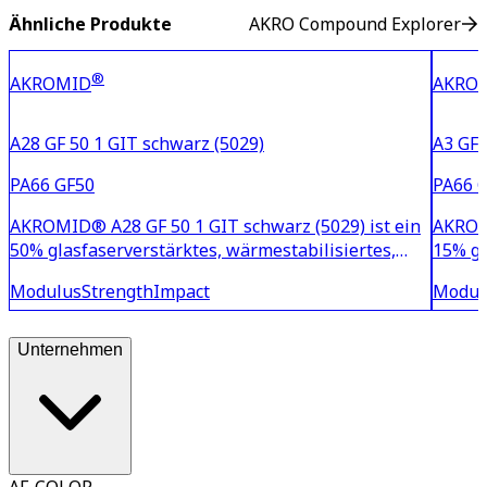
Ähnliche Produkte
AKRO Compound Explorer
®
AKROMID
AKRO
A28 GF 50 1 GIT schwarz (5029)
A3 GF 
PA66 GF50
PA66 
AKROMID® A28 GF 50 1 GIT schwarz (5029) ist ein
AKROMI
50% glasfaserverstärktes, wärmestabilisiertes,
15% gl
leichtfließendes Polyamid 6.6. Es zeichnet sich
leicht
Modulus
Strength
Impact
Modul
durch eine sehr hohe Steifigkeit und Festigkeit aus
durch 
und weist eine exzellente Oberfläche auf. Darüber
und we
hinau
hinau
Unternehmen
AF-COLOR