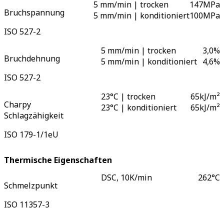
5 mm/min | trocken
147
MPa
Bruchspannung
5 mm/min | konditioniert
100
MPa
ISO 527-2
5 mm/min | trocken
3,0
%
Bruchdehnung
5 mm/min | konditioniert
4,6
%
ISO 527-2
23°C | trocken
65
kJ/m²
Charpy
23°C | konditioniert
65
kJ/m²
Schlagzähigkeit
ISO 179-1/1eU
Thermische Eigenschaften
DSC, 10K/min
262
°C
Schmelzpunkt
ISO 11357-3