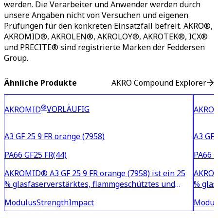
werden. Die Verarbeiter und Anwender werden durch
unsere Angaben nicht von Versuchen und eigenen
Prüfungen für den konkreten Einsatzfall befreit. AKRO®,
AKROMID®, AKROLEN®, AKROLOY®, AKROTEK®, ICX®
und PRECITE® sind registrierte Marken der Feddersen
Group.
Ähnliche Produkte
AKRO Compound Explorer
®
VORLÄUFIG
AKROMID
AKRO
A3 GF 25 9 FR orange (7958)
A3 GF 
PA66 GF25 FR(44)
PA66 G
AKROMID® A3 GF 25 9 FR orange (7958) ist ein 25
AKROMID
% glasfaserverstärktes, flammgeschütztes und
% glas
wärmestabilisiertes PA6.6, eingefärbt in orange
wärmes
Modulus
Strength
Impact
Modul
ähnlich RAL 2003. Das Material basiert auf einem
ähnlic
Flammschutzsystem, das frei von rotem Phosphor,
Flamms