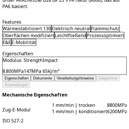
unser AKROMID® B28 GF 25 9 FR natur (8066), das auf
PA6 basiert.
Features
Wärmestabilisiert 130
Elektrisch neutral
Flammschutz
Oberflächen modifiziert
Leichtfließend
Prozessoptimiert
E&E
E-Mobilität
Eigenschaften
Modulus
Strength
Impact
8.800
MPa
147
MPa
65
kJ/m²
Eigenschaften
Dokumente
Verarbeitungshinweise
Diagramme
Anwendungen
Mechanische Eigenschaften
1 mm/min | trocken
8800
MPa
Zug-E-Modul
1 mm/min | konditioniert
6200
MPa
ISO 527-2