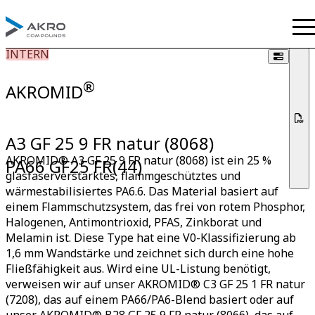
INTERN
®
AKROMID
A3 GF 25 9 FR natur (8068)
AKROMID® A3 GF 25 9 FR natur (8068) ist ein 25 %
PA66 GF25 FR(44)
glasfaserverstärktes, flammgeschütztes und
wärmestabilisiertes PA6.6. Das Material basiert auf
einem Flammschutzsystem, das frei von rotem Phosphor,
Halogenen, Antimontrioxid, PFAS, Zinkborat und
Melamin ist. Diese Type hat eine V0-Klassifizierung ab
1,6 mm Wandstärke und zeichnet sich durch eine hohe
Fließfähigkeit aus. Wird eine UL-Listung benötigt,
verweisen wir auf unser AKROMID® C3 GF 25 1 FR natur
(7208), das auf einem PA66/PA6-Blend basiert oder auf