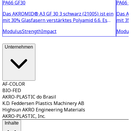
PA66 GF30
PA66 
Das AKROMID® A3 GF 30 3 schwarz (21005) ist ein
Das AK
mit 30% Glasfasern verstärktes Polyamid 6.6. Es
mit 35
zeichnet sich durch eine hohe Steifigkeit und
zeichn
Modulus
Strength
Impact
Modul
Festigkeit aus. Darüber hinaus ist das Material
aus. D
nukleiert und anorganisch hochwärmestabilisiert
eignet
und somit be
Masch
Unternehmen
AF-COLOR
BIO-FED
AKRO-PLASTIC do Brasil
K.D. Feddersen Plastics Machinery AB
Highsun AKRO Engineering Materials
AKRO-PLASTIC, Inc.
Inhalte