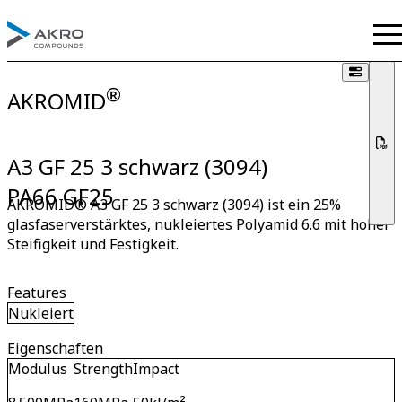
®
AKROMID
A3 GF 25 3 schwarz (3094)
PA66 GF25
AKROMID® A3 GF 25 3 schwarz (3094) ist ein 25%
glasfaserverstärktes, nukleiertes Polyamid 6.6 mit hoher
Steifigkeit und Festigkeit.
Features
Nukleiert
Eigenschaften
Modulus
Strength
Impact