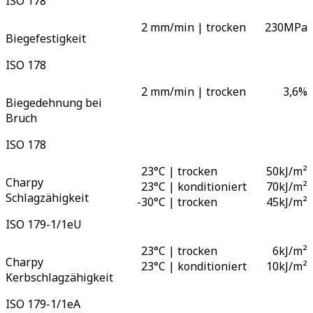
ISO 178
2 mm/min | trocken
230
MPa
Biegefestigkeit
ISO 178
2 mm/min | trocken
3,6
%
Biegedehnung bei
Bruch
ISO 178
23°C | trocken
50
kJ/m²
Charpy
23°C | konditioniert
70
kJ/m²
Schlagzähigkeit
-
30°C | trocken
45
kJ/m²
ISO 179-1/1eU
23°C | trocken
6
kJ/m²
Charpy
23°C | konditioniert
10
kJ/m²
Kerbschlagzähigkeit
ISO 179-1/1eA