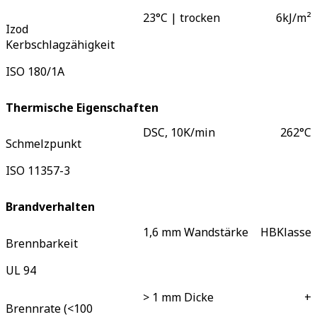
23°C | trocken
6
kJ/m²
Izod
Kerbschlagzähigkeit
ISO 180/1A
Thermische Eigenschaften
DSC, 10K/min
262
°C
Schmelzpunkt
ISO 11357-3
Brandverhalten
1,6 mm Wandstärke
HB
Klasse
Brennbarkeit
UL 94
> 1 mm Dicke
+
Brennrate (<100