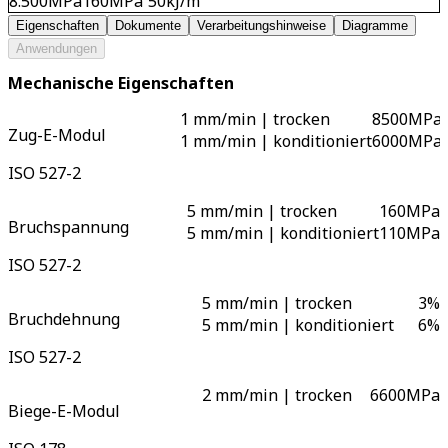
8.500
MPa
160
MPa
50
kJ/m²
Eigenschaften
Dokumente
Verarbeitungshinweise
Diagramme
Anwendungen
Mechanische Eigenschaften
1 mm/min | trocken
8500
MPa
Zug-E-Modul
1 mm/min | konditioniert
6000
MPa
ISO 527-2
5 mm/min | trocken
160
MPa
Bruchspannung
5 mm/min | konditioniert
110
MPa
ISO 527-2
5 mm/min | trocken
3
%
Bruchdehnung
5 mm/min | konditioniert
6
%
ISO 527-2
2 mm/min | trocken
6600
MPa
Biege-E-Modul