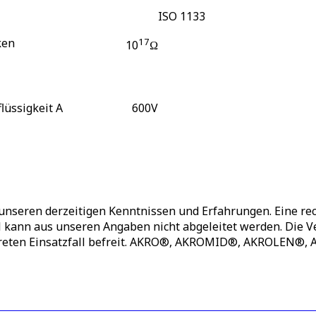
ISO 1133
ken
17
10
Ω
flüssigkeit A
600
V
unseren derzeitigen Kenntnissen und Erfahrungen. Eine rec
ll kann aus unseren Angaben nicht abgeleitet werden. Die
nkreten Einsatzfall befreit. AKRO®, AKROMID®, AKROLEN