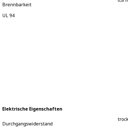
0,8 
Brennbarkeit
UL 94
Elektrische Eigenschaften
troc
Durchgangswiderstand