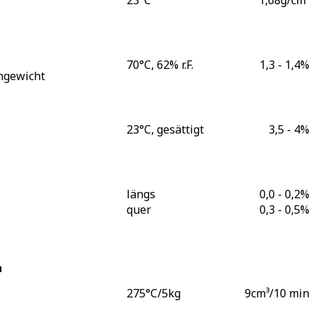
23°C
1,68
g/cm³
70°C, 62% r.F.
1,3 - 1,4
%
hgewicht
23°C, gesättigt
3,5 - 4
%
längs
0,0 - 0,2
%
quer
0,3 - 0,5
%
n
275°C/5kg
9
cm³/10 min