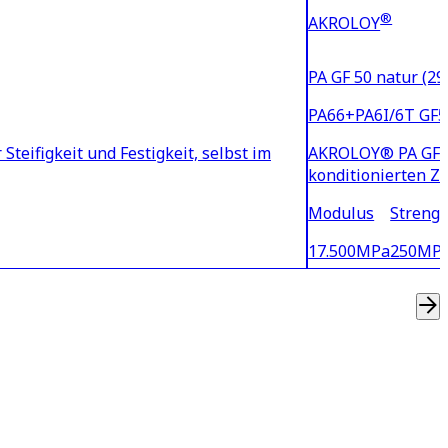
®
AKROLOY
PA GF 50 natur (29
PA66+PA6I/6T GF5
teifigkeit und Festigkeit, selbst im
AKROLOY® PA GF 50 
Modulus
Strengt
17.500
MPa
250
MP