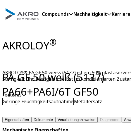
Compounds
Nachhaltigkeit
Karriere
®
AKROLOY
AKROLOY® PA GF 50 weiss (5137) ist ein 50% glasfaservers
PA GF 50 weiß (5137)
Steifigkeit und Festigkeit, selbst im konditionierten Zusta
PA66+PA6I/6T GF50
Features
Geringe Feuchtigkeitsaufnahme
Metallersatz
Eigenschaften
Dokumente
Verarbeitungshinweise
Diagramme
Anw
Mechanische Eigenschaften