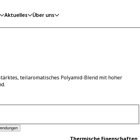
Aktuelles
Über uns
tärktes, teilaromatisches Polyamid-Blend mit hoher
nd.
endungen
Thermische Eigenschaften