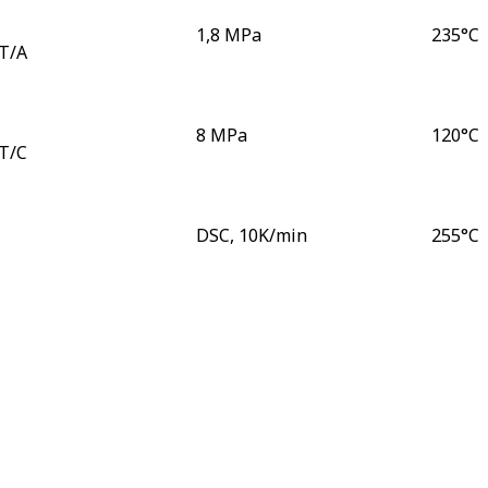
1,8 MPa
235
°C
T/A
8 MPa
120
°C
T/C
DSC, 10K/min
255
°C