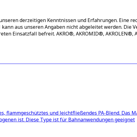
unseren derzeitigen Kenntnissen und Erfahrungen. Eine rec
ll kann aus unseren Angaben nicht abgeleitet werden. Die
nkreten Einsatzfall befreit. AKRO®, AKROMID®, AKROLEN
tes, flammgeschütztes und leichtfließendes PA-Blend. Das M
ogenen ist. Diese Type ist für Bahnanwendungen geeignet