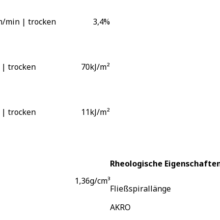
/min | trocken
3,4
%
 | trocken
70
kJ/m²
 | trocken
11
kJ/m²
Rheologische Eigenschafte
1,36
g/cm³
Fließspirallänge
AKRO