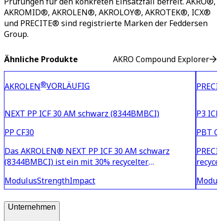
Prüfungen für den konkreten Einsatzfall befreit. AKRO®,
AKROMID®, AKROLEN®, AKROLOY®, AKROTEK®, ICX®
und PRECITE® sind registrierte Marken der Feddersen
Group.
Ähnliche Produkte
AKRO Compound Explorer
®
VORLÄUFIG
AKROLEN
PRECI
NEXT PP ICF 30 AM schwarz (8344BMBCI)
P3 ICF
PP CF30
PBT C
Das AKROLEN® NEXT PP ICF 30 AM schwarz
PRECIT
(8344BMBCI) ist ein mit 30% recycelter
recyce
Kohlenstofffaser verstärktes Polypropylen-
ausgez
Modulus
Strength
Impact
Modul
Copolymer. Es zeichnet sich sowohl durch eine
gering
niedrige Dichte als auch durch eine mittlere
PRECIT
Steifigkeit und Festigkeit aus. Das Mat
Eigens
Unternehmen