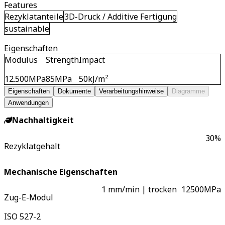
Features
Rezyklatanteile
3D-Druck / Additive Fertigung
sustainable
Eigenschaften
Modulus
Strength
Impact
12.500
MPa
85
MPa
50
kJ/m²
Eigenschaften
Dokumente
Verarbeitungshinweise
Diagramme
Anwendungen
Nachhaltigkeit
30
%
Rezyklatgehalt
Mechanische Eigenschaften
1 mm/min | trocken
12500
MPa
Zug-E-Modul
ISO 527-2