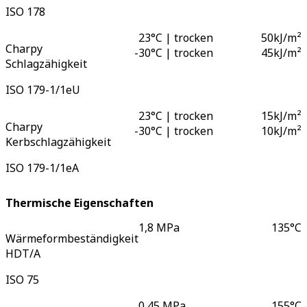
ISO 178
23°C | trocken
50
kJ/m²
Charpy
-
30°C | trocken
45
kJ/m²
Schlagzähigkeit
ISO 179-1/1eU
23°C | trocken
15
kJ/m²
Charpy
-
30°C | trocken
10
kJ/m²
Kerbschlagzähigkeit
ISO 179-1/1eA
Thermische Eigenschaften
1,8 MPa
135
°C
Wärmeformbeständigkeit
HDT/A
ISO 75
0,45 MPa
155
°C